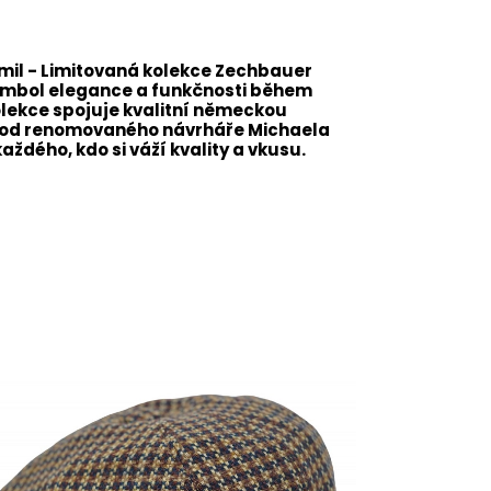
mil - Limitovaná kolekce Zechbauer
ymbol elegance a funkčnosti během
olekce spojuje kvalitní německou
m od renomovaného návrháře Michaela
ždého, kdo si váží kvality a vkusu.