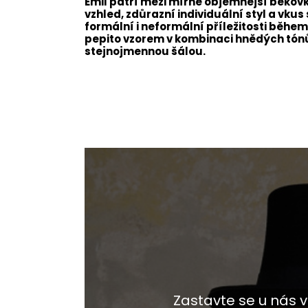
Emil patří mezi mírně objemnější bekovk
vzhled, zdůrazní individuální styl a vku
formální i neformální příležitosti běh
pepito vzorem v kombinaci hnědých tón
stejnojmennou šálou.
Zastavte se u nás