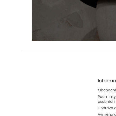
Z
á
p
a
t
Informa
í
Obchodní
Podmínky
osobních 
Doprava a
Výměna a