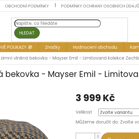
OBCHODNÍ PODMÍNKY
PODMÍNKY OCHRANY OSOBNÍCH ÚDAJ
HLEDAT
OVÉ POUKAZY 🎁
Značky
Hodnocení obchodu
Kam
zimní vlněná bekovka - Mayser Emil - Limitovaná kolekce Zech
á bekovka - Mayser Emil - Limitov
3 999 Kč
Měrná
Velikost
cena:
Můžeme doručit do:
Zvolte v