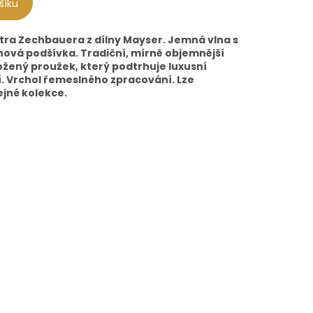
šíku
tra Zechbauera z dílny Mayser. Jemná vlna s
ová podšívka. Tradiční, mírně objemnější
ožený proužek, který podtrhuje luxusní
í. Vrchol řemeslného zpracování. Lze
ejné kolekce.