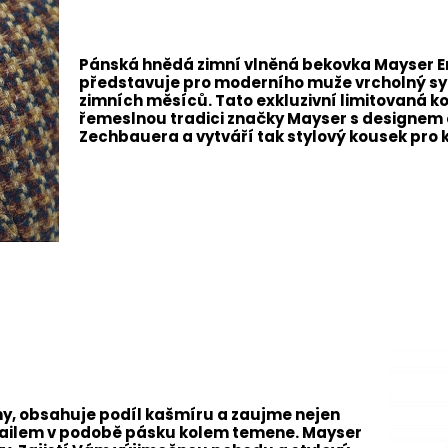
Pánská hnědá zimní vlněná bekovka Mayser E
představuje pro moderního muže vrcholný s
zimních měsíců. Tato exkluzivní limitovaná k
řemeslnou tradici značky Mayser s designe
Zechbauera a vytváří tak stylový kousek pro ka
lny, obsahuje podíl kašmíru a zaujme nejen
tailem v podobě pásku kolem temene. Mayser