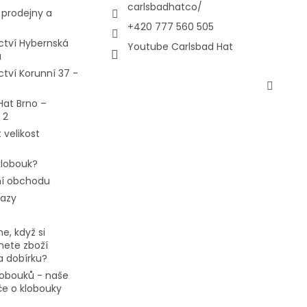
carlsbadhatco/
prodejny a
+420 777 560 505
ctví Hybernská
Youtube Carlsbad Hat
a
ctví Korunní 37 -
Hat Brno –
 2
 velikost
 klobouk?
í obchodu
tazy
e, když si
ete zboží
a dobírku?
klobouků - naše
če o klobouky