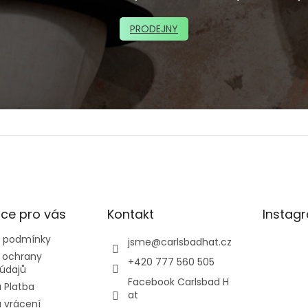
PRODEJNY
ce pro vás
Kontakt
Instag
 podmínky
jsme
@
carlsbadhat.cz
 ochrany
+420 777 560 505
údajů
Facebook Carlsbad H
 Platba
at
 vrácení