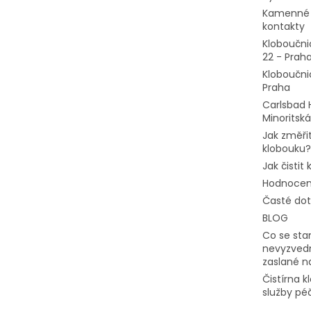
Kamenné 
kontakty
Kloboučni
22 - Prah
Kloboučni
Praha
Carlsbad 
Minoritská
Jak změřit
klobouku?
Jak čistit
Hodnocen
Časté do
BLOG
Co se stan
nevyzvedn
zaslané n
Čistírna 
služby pé