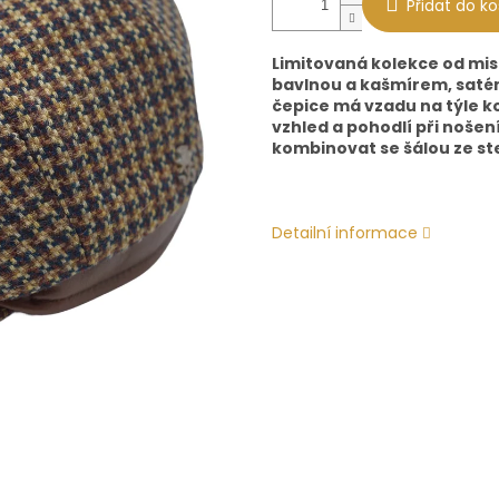
Přidat do ko
Limitovaná kolekce od mis
bavlnou a kašmírem, satén
čepice má vzadu na týle k
vzhled a pohodlí při nošen
kombinovat se šálou ze st
Detailní informace