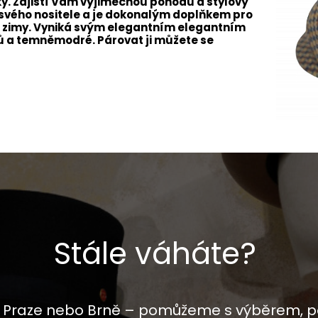
y. Zajistí Vám výjimečnou pohodu a stylový
s svého nositele a je dokonalým doplňkem pro
em zimy. Vyniká svým elegantním elegantním
ů a temněmodré. Párovat ji můžete se
Stále váháte?
 v Praze nebo Brně – pomůžeme s výběrem, p