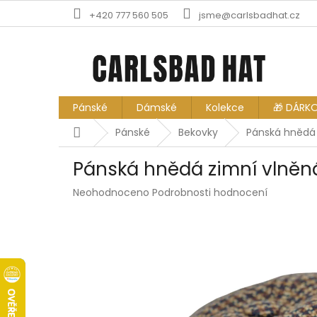
Přejít
+420 777 560 505
jsme@carlsbadhat.cz
na
obsah
Pánské
Dámské
Kolekce
🎁 DÁRK
Domů
Pánské
Bekovky
Pánská hnědá 
Pánská hnědá zimní vlněn
Průměrné
Neohodnoceno
Podrobnosti hodnocení
hodnocení
produktu
je
0,0
z
5
hvězdiček.