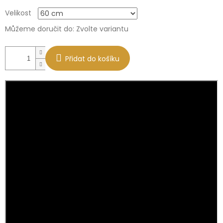
Měrná
Velikost
cena:
Můžeme doručit do:
Zvolte variantu
Přidat do košíku