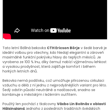
Tato letní 8dílná bekovka
CTH Ericson Börje
v šedé barvě je
ideální volbou pro všechny, kdo hledají elegantní a zároveň
maximálně funkční pokrývku hlavy do teplých měsíců. Je
vyrobena ze 100 % lnu, díky čemuž nabízí výjimečnou lehkost
a vysokou prodyšnost, která zajišťuje komfort i během
horkých letních dnů.
Bekovka nemá podšívku, což umožňuje přirozenou cirkulaci
vzduchu a dělá z ní jednu z nejprodyšnějších variant pro léto.
Šedý odstín působí neutrálně a nadčasově, snadno se
kombinuje s městským i ležérním outfitem.
Použitý len pochází z tkalcovny
Växbo Lin Bollnäs v oblasti
Hälsingland
, jednoho z posledních tradičních švédských