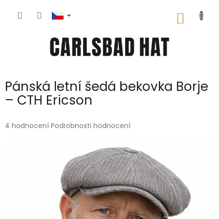
Přejít
na
NÁKUP
obsah
KOŠÍK
Pánská letní šedá bekovka Borje
– CTH Ericson
Průměrné
4 hodnocení
Podrobnosti hodnocení
hodnocení
produktu
je
5,0
z
5
hvězdiček.