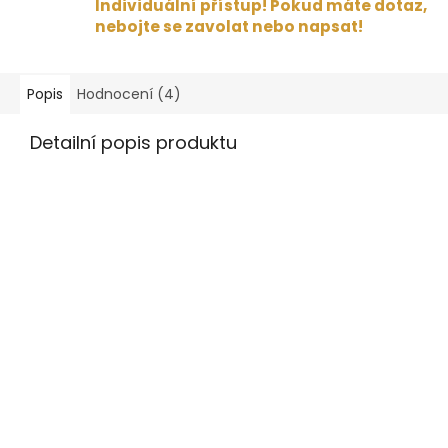
Individuální přístup! Pokud máte dotaz,
nebojte se zavolat nebo napsat!
Popis
Hodnocení (4)
Detailní popis produktu
Len je známý svou odolnos
a schopností absorbovat
vlhkost, což dělá tuto
bekovku perfektní volbou
pro letní dny. Tkanina z lnu
prodyšná a umožňuje vaš
pokožce dýchat, takže se
budete cítit pohodlně a
svěže i při dlouhém nošení
Bekovka navíc nabízí skvě