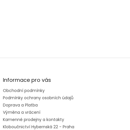
změříme.
PRODEJNY
Z
á
p
a
Informace pro vás
t
Obchodní podmínky
í
Podmínky ochrany osobních údajů
Doprava a Platba
Výměna a vrácení
Kamenné prodejny a kontakty
Kloboučnictví Hybernská 22 - Praha