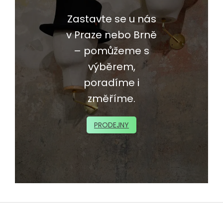
Zastavte se u nás
v Praze nebo Brně
– pomůžeme s
výběrem,
poradíme i
změříme.
PRODEJNY
Z
á