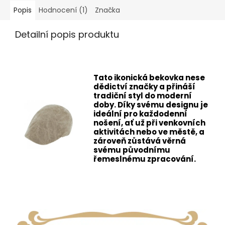
Popis
Hodnocení (1)
Značka
Detailní popis produktu
Tato ikonická bekovka nese
dědictví značky a přináší
tradiční styl do moderní
doby. Díky svému designu je
ideální pro každodenní
nošení, ať už při venkovních
aktivitách nebo ve městě, a
zároveň zůstává věrná
svému původnímu
řemeslnému zpracování.