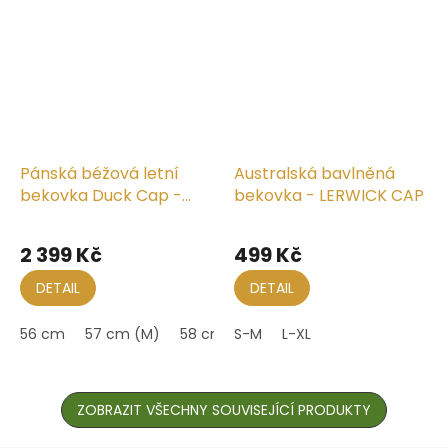
Pánská béžová letní
Australská bavlněná
bekovka Duck Cap -
bekovka - LERWICK CAP
Mayser - UV faktor 30 -
Průměrné
Paddy Beige-Gem
hodnocení
2 399 Kč
499 Kč
produktu
je
DETAIL
DETAIL
5,0
z
56 cm
57 cm (M)
58 cm
S-M
59 cm (L)
L-XL
60 cm
61 cm 
5
hvězdiček.
ZOBRAZIT VŠECHNY SOUVISEJÍCÍ PRODUKTY