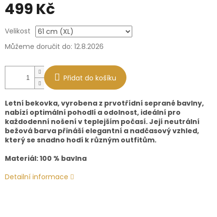
499 Kč
Měrná
Velikost
cena:
Můžeme doručit do:
12.8.2026
Přidat do košíku
Letní bekovka, vyrobena z prvotřídní seprané bavlny,
nabízí optimální pohodlí a odolnost, ideální pro
každodenní nošení v teplejším počasí. Její neutrální
bežová barva přináší elegantní a nadčasový vzhled,
který se snadno hodí k různým outfitům.
Materiál: 100 % bavlna
Detailní informace