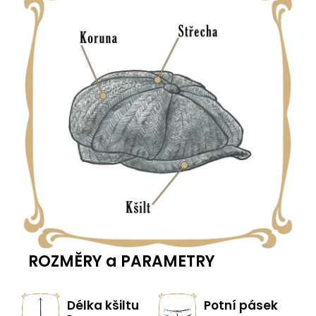
ROZMĚRY a PARAMETRY
Délka kšiltu
Potní pásek