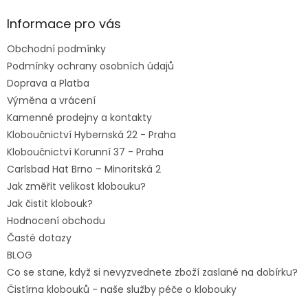
p
a
Informace pro vás
t
Obchodní podmínky
í
Podmínky ochrany osobních údajů
Doprava a Platba
Výměna a vrácení
Kamenné prodejny a kontakty
Kloboučnictví Hybernská 22 - Praha
Kloboučnictví Korunní 37 - Praha
Carlsbad Hat Brno – Minoritská 2
Jak změřit velikost klobouku?
Jak čistit klobouk?
Hodnocení obchodu
Časté dotazy
BLOG
Co se stane, když si nevyzvednete zboží zaslané na dobírku?
Čistírna klobouků - naše služby péče o klobouky