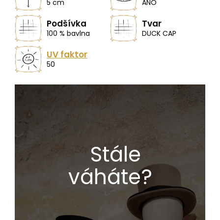
5 cm
ANO
Podšívka
Tvar
100 % bavlna
DUCK CAP
UV faktor
50
Stále
váháte?