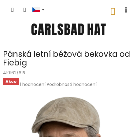
Přejít
na
NÁKUP
obsah
KOŠÍK
Pánská letní béžová bekovka od
Fiebig
410162/61B
Akce
Průměrné
1 hodnocení
Podrobnosti hodnocení
hodnocení
produktu
je
5,0
z
5
hvězdiček.