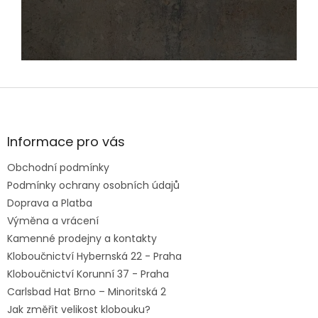
Z
á
p
a
Informace pro vás
t
Obchodní podmínky
í
Podmínky ochrany osobních údajů
Doprava a Platba
Výměna a vrácení
Kamenné prodejny a kontakty
Kloboučnictví Hybernská 22 - Praha
Kloboučnictví Korunní 37 - Praha
Carlsbad Hat Brno – Minoritská 2
Jak změřit velikost klobouku?