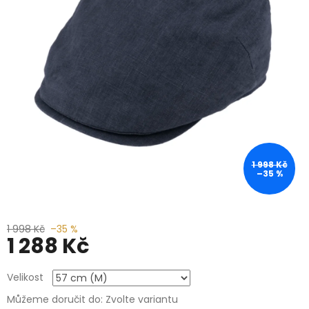
1 998 Kč
–35 %
1 998 Kč
–35 %
1 288 Kč
Měrná
Velikost
cena:
Můžeme doručit do:
Zvolte variantu