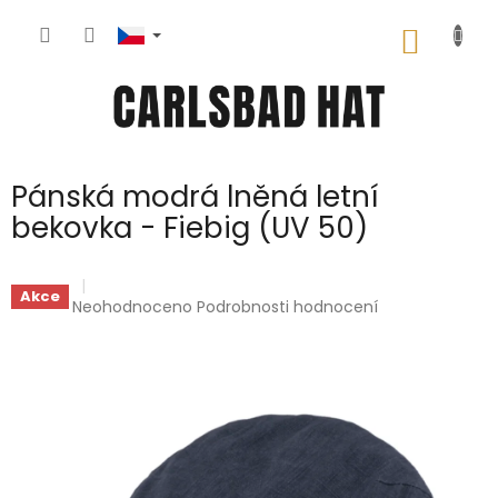
Přejít
na
NÁKUP
obsah
KOŠÍK
Pánská modrá lněná letní
bekovka - Fiebig (UV 50)
Akce
Průměrné
Neohodnoceno
Podrobnosti hodnocení
hodnocení
produktu
je
0,0
z
5
hvězdiček.