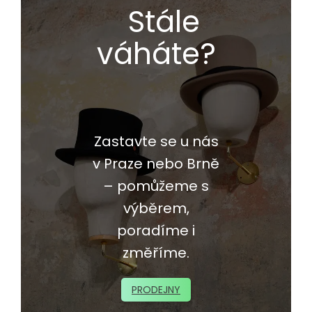
Stále
váháte?
Zastavte se u nás
v Praze nebo Brně
– pomůžeme s
výběrem,
poradíme i
změříme.
PRODEJNY