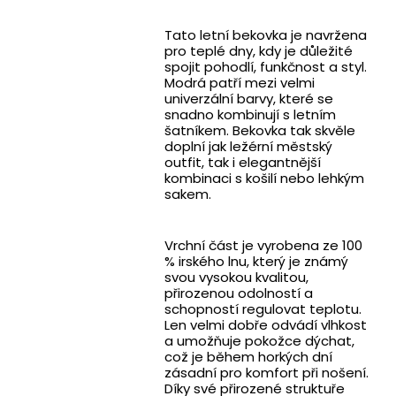
Tato letní bekovka je navržena
pro teplé dny, kdy je důležité
spojit pohodlí, funkčnost a styl.
Modrá patří mezi velmi
univerzální barvy, které se
snadno kombinují s letním
šatníkem. Bekovka tak skvěle
doplní jak ležérní městský
outfit, tak i elegantnější
kombinaci s košilí nebo lehkým
sakem.
Vrchní část je vyrobena ze 100
% irského lnu, který je známý
svou vysokou kvalitou,
přirozenou odolností a
schopností regulovat teplotu.
Len velmi dobře odvádí vlhkost
a umožňuje pokožce dýchat,
což je během horkých dní
zásadní pro komfort při nošení.
Díky své přirozené struktuře