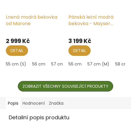
Lnená modrá bekovka
Pánská letní modrá
od Marone
bekovka - Mayser
Sidney
2 999 Kč
3 199 Kč
DETAIL
DETAIL
55 cm (S)
56 cm
57 cm (M)
56 cm
60 cm
57 cm (M)
61 cm (XL)
58 cm
ZOBRAZIT VŠECHNY SOUVISEJÍCÍ PRODUKTY
Popis
Hodnocení
Značka
Detailní popis produktu