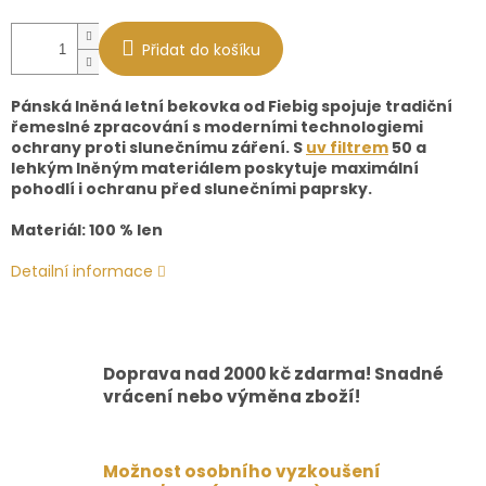
Přidat do košíku
Pánská lněná letní bekovka od Fiebig spojuje tradiční
řemeslné zpracování s moderními technologiemi
ochrany proti slunečnímu záření. S
uv filtrem
50 a
lehkým lněným materiálem poskytuje maximální
pohodlí i ochranu před slunečními paprsky.
Materiál: 100 % len
Detailní informace
Doprava nad 2000 kč zdarma! Snadné
vrácení nebo výměna zboží!
Možnost osobního vyzkoušení