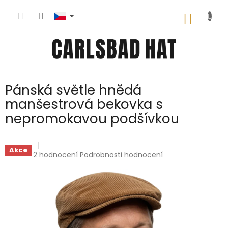
Přejít
na
NÁKUP
obsah
KOŠÍK
Pánská světle hnědá
manšestrová bekovka s
nepromokavou podšívkou
Akce
Průměrné
2 hodnocení
Podrobnosti hodnocení
hodnocení
produktu
je
5,0
z
5
hvězdiček.