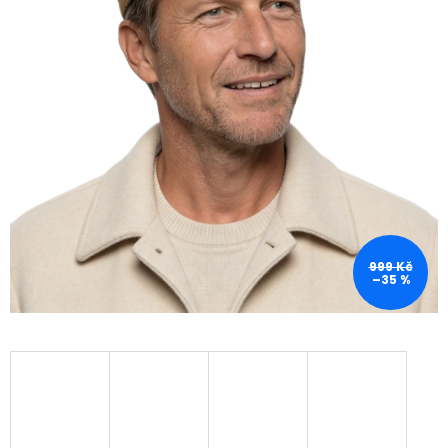
999 Kč
–35 %