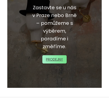
Zastavte se u nás
v Praze nebo Brně
– pomůžeme s
výběrem,
poradíme i
změříme.
PRODEJNY
Z
á