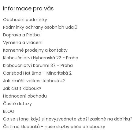
p
a
Informace pro vás
t
Obchodní podmínky
í
Podmínky ochrany osobních údajů
Doprava a Platba
Výměna a vrácení
Kamenné prodejny a kontakty
Kloboučnictví Hybernská 22 - Praha
Kloboučnictví Korunní 37 - Praha
Carlsbad Hat Brno – Minoritská 2
Jak změřit velikost klobouku?
Jak čistit klobouk?
Hodnocení obchodu
Časté dotazy
BLOG
Co se stane, když si nevyzvednete zboží zaslané na dobírku?
Čistírna klobouků - naše služby péče o klobouky