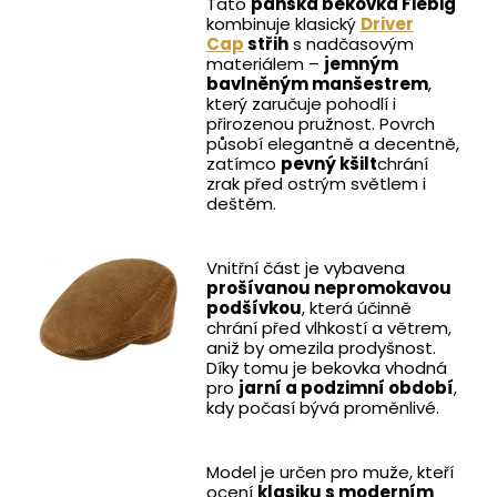
Tato
pánská bekovka Fiebig
kombinuje klasický
Driver
Cap
střih
s nadčasovým
materiálem –
jemným
bavlněným manšestrem
,
který zaručuje pohodlí i
přirozenou pružnost. Povrch
působí elegantně a decentně,
zatímco
pevný kšilt
chrání
zrak před ostrým světlem i
deštěm.
Vnitřní část je vybavena
prošívanou nepromokavou
podšívkou
, která účinně
chrání před vlhkostí a větrem,
aniž by omezila prodyšnost.
Díky tomu je bekovka vhodná
pro
jarní a podzimní období
,
kdy počasí bývá proměnlivé.
Model je určen pro muže, kteří
ocení
klasiku s moderním