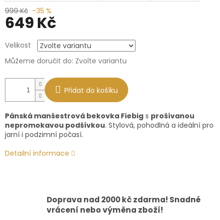
999 Kč
–35 %
649 Kč
Měrná
Velikost
cena:
Můžeme doručit do:
Zvolte variantu
Přidat do košíku
Pánská manšestrová bekovka Fiebig
s
prošívanou
nepromokavou podšívkou
. Stylová, pohodlná a ideální pro
jarní i podzimní počasí.
Detailní informace
Doprava nad 2000 kč zdarma! Snadné
vrácení nebo výměna zboží!