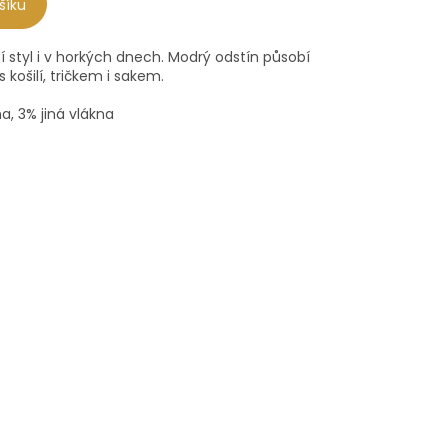
šíku
ží styl i v horkých dnech. Modrý odstín působí
 košilí, tričkem i sakem.
na, 3% jiná vlákna