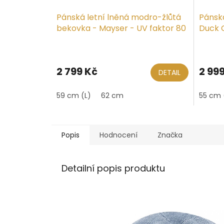
Pánská letní lněná modro-žlůtá
Pánsk
bekovka - Mayser - UV faktor 80
Duck C
- Paddy - limitovaná kolekce
80 - 
2 799 Kč
2 99
DETAIL
59 cm (L)
62 cm
55 cm 
Popis
Hodnocení
Značka
Detailní popis produktu