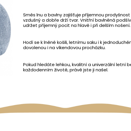
Směs lnu a bavlny zajišťuje příjemnou prodyšnost 
vzdušný a dobře drží tvar. Vnitřní bavlněná podš
udržet příjemný pocit na hlavě i při delším nošení.
Hodí se k lněné košili, letnímu saku i k jednoduch
dovolenou i na víkendovou procházku.
Pokud hledáte lehkou, kvalitní a univerzální letní
každodenním životě, právě jste ji našel.