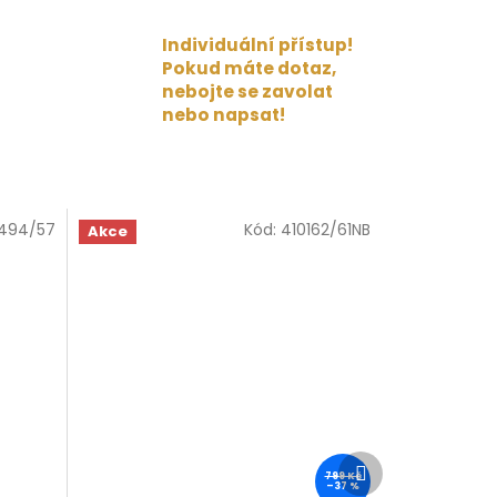
Individuální přístup!
Pokud máte dotaz,
nebojte se zavolat
nebo napsat!
494/57
Kód:
410162/61NB
Akce
Další
799 Kč
produkt
–37 %