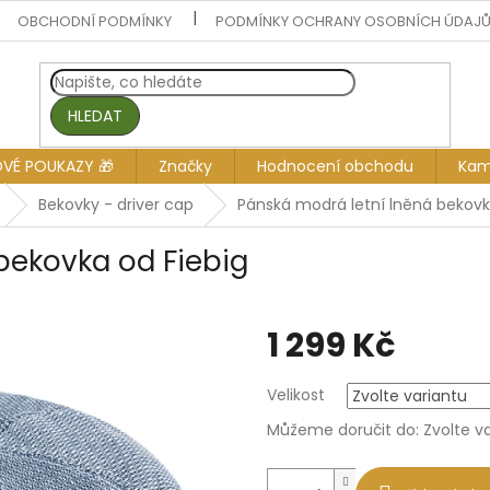
OBCHODNÍ PODMÍNKY
PODMÍNKY OCHRANY OSOBNÍCH ÚDAJ
HLEDAT
OVÉ POUKAZY 🎁
Značky
Hodnocení obchodu
Kam
Bekovky - driver cap
Pánská modrá letní lněná bekovk
bekovka od Fiebig
1 299 Kč
Měrná
Velikost
cena:
Můžeme doručit do:
Zvolte v