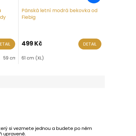
a
Pánská letní modrá bekovka od
ddy
Fiebig
499 Kč
ETAIL
DETAIL
59 cm (L)
61 cm (XL)
60 cm
61 cm (XL)
který si vezmete jednou a budete po něm
eň upraveně.