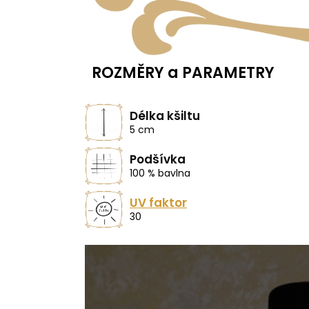
ROZMĚRY a PARAMETRY
Délka kšiltu
5 cm
Podšívka
100 % bavlna
UV faktor
30