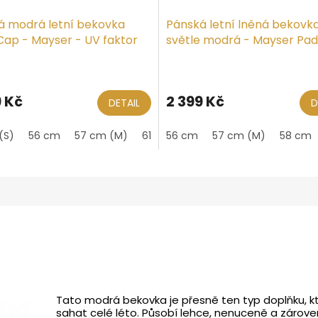
á modrá letní bekovka
Pánská letní lněná bekovk
ap - Mayser - UV faktor
světle modrá - Mayser Pa
Paddy
9 Kč
2 399 Kč
DETAIL
D
(S)
56 cm
57 cm (M)
61 cm (XL)
56 cm
57 cm (M)
58 cm
Tato modrá bekovka je přesně ten typ doplňku, 
sahat celé léto. Působí lehce, nenuceně a zárov