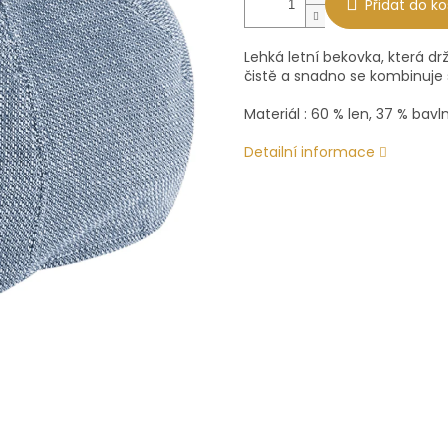
Přidat do ko
Lehká letní bekovka, která dr
čistě a snadno se kombinuje s
Materiál : 60 % len, 37 % bavl
Detailní informace