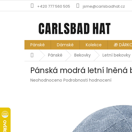
Přejít
+420 777 560 505
jsme@carlsbadhat.cz
na
obsah
Pánské
Dámské
Kolekce
🎁 DÁRK
Domů
Pánské
Bekovky
Letní bekovky
Pánská modrá letní lněná 
Průměrné
Neohodnoceno
Podrobnosti hodnocení
hodnocení
produktu
je
0,0
z
5
hvězdiček.