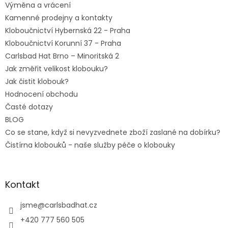
Výměna a vrácení
Kamenné prodejny a kontakty
Kloboučnictví Hybernská 22 - Praha
Kloboučnictví Korunní 37 - Praha
Carlsbad Hat Brno – Minoritská 2
Jak změřit velikost klobouku?
Jak čistit klobouk?
Hodnocení obchodu
Časté dotazy
BLOG
Co se stane, když si nevyzvednete zboží zaslané na dobírku?
Čistírna klobouků - naše služby péče o klobouky
Kontakt
jsme
@
carlsbadhat.cz
+420 777 560 505