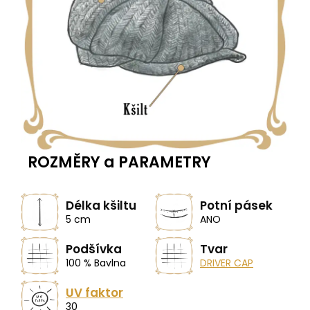
ROZMĚRY a PARAMETRY
Délka kšiltu
Potní pásek
5 cm
ANO
Podšívka
Tvar
100 % Bavlna
DRIVER CAP
UV faktor
30