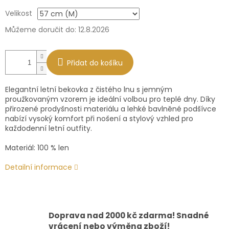
Měrná
Velikost
cena:
Můžeme doručit do:
12.8.2026
Přidat do košíku
Elegantní letní bekovka z čistého lnu s jemným
proužkovaným vzorem je ideální volbou pro teplé dny. Díky
přirozené prodyšnosti materiálu a lehké bavlněné podšívce
nabízí vysoký komfort při nošení a stylový vzhled pro
každodenní letní outfity.
Materiál: 100 % len
Detailní informace
Doprava nad 2000 kč zdarma! Snadné
vrácení nebo výměna zboží!