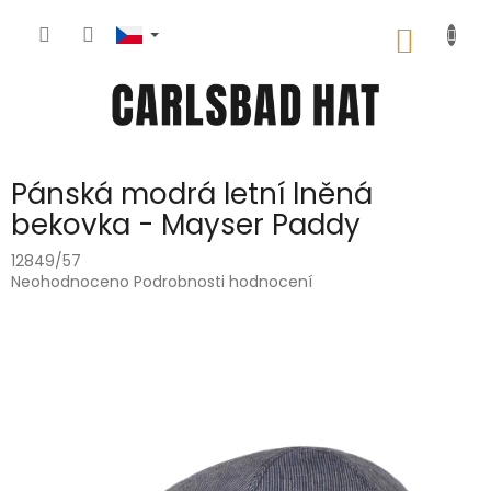
Přejít
na
NÁKUP
obsah
KOŠÍK
Pánská modrá letní lněná
bekovka - Mayser Paddy
12849/57
Průměrné
Neohodnoceno
Podrobnosti hodnocení
hodnocení
produktu
je
0,0
z
5
hvězdiček.