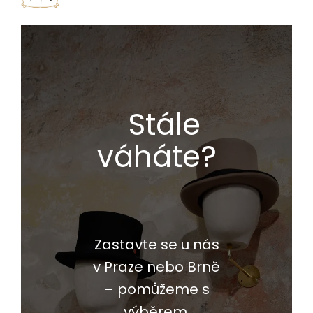
Stále
váháte?
Zastavte se u nás
v Praze nebo Brně
– pomůžeme s
výběrem,