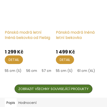
Pánská modrá letní
Pánská modrá lněná
lněná bekovka od Fiebig
letní bekovka
1 299 Kč
1 499 Kč
DETAIL
DETAIL
55 cm (S)
56 cm
57 cm (M)
55 cm (S)
58 cm
61 cm (XL)
59 cm (L)
60
ZOBRAZIT VŠECHNY SOUVISEJÍCÍ PRODUKTY
Popis
Hodnocení