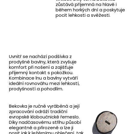
zůstává příjemná na hlavě i
během horkých dní a poskytuje
pocit lehkosti a svěžesti.
Uvnitř se nachází podšívka z
prodyšné bavlny, která zvyšuje
komfort při nošení a zajišťuje
příjemný kontakt s pokožkou.
Kombinace lnu a bavlny vytváří
ideální rovnováhu mezi lehkostí,
prodyšností a pohodlím.
Bekovka je ručně vyráběná a její
zpracování odráží tradiční
evropské kloboučnické řemeslo.
Díky nadčasovému střihu působí
elegantně a přirozeně a lze ji
nosit jak k ležérnímu oblečení, tak