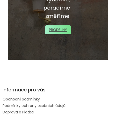
poradíme i
změříme.
PRODEJNY
Z
á
p
a
Informace pro vás
t
Obchodní podmínky
í
Podmínky ochrany osobních údajů
Doprava a Platba