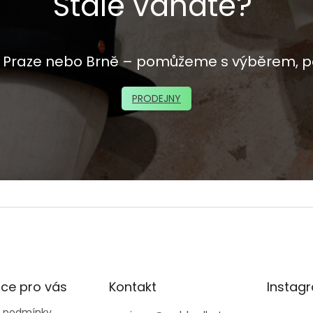
Stále váháte?
 v Praze nebo Brně – pomůžeme s výběrem, p
PRODEJNY
ce pro vás
Kontakt
Instag
 podmínky