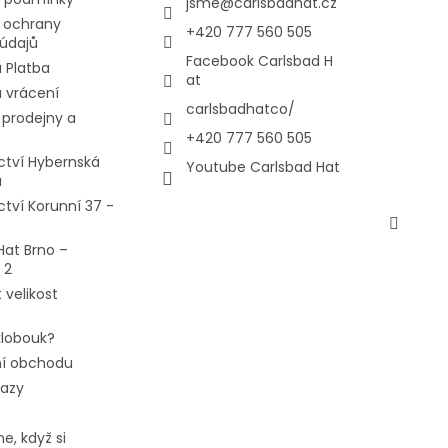
jsme
@
carlsbadhat.cz
 ochrany
+420 777 560 505
údajů
Facebook Carlsbad H
 Platba
at
 vrácení
carlsbadhatco/
prodejny a
+420 777 560 505
ctví Hybernská
Youtube Carlsbad Hat
a
ctví Korunní 37 -
Hat Brno –
 2
 velikost
 klobouk?
í obchodu
tazy
e, když si