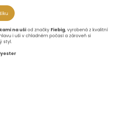
šíku
kami na uši
od značky
Fiebig
, vyrobená z kvalitní
 hlavu i uši v chladném počasí a zároveň si
 styl.
lyester