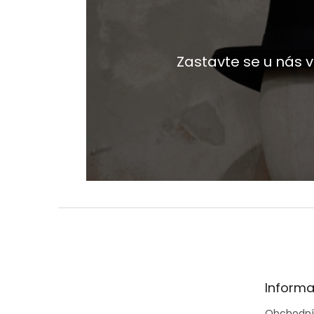
Zastavte se u nás
Z
á
p
a
t
Informa
í
Obchodní