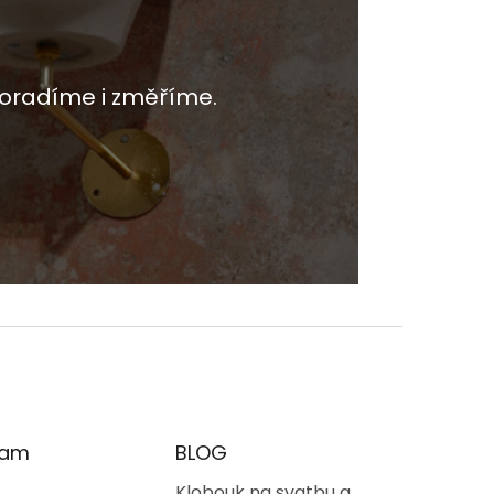
oradíme i změříme.
ram
BLOG
Klobouk na svatbu a