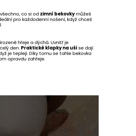
všechno, co si od
zimní bekovky
můžeš
ideální pro každodenní nošení, když chceš
.
řirozeně hřeje a dýchá. Uvnitř je
 celý den.
Praktické klapky na uši
se dají
dyž je tepleji. Díky tomu se tahle bekovka
tom opravdu zahřeje.