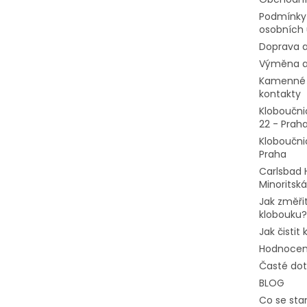
Podmínky
osobních 
Doprava a
Výměna a
Kamenné 
kontakty
Kloboučni
22 - Prah
Kloboučni
Praha
Carlsbad 
Minoritská
Jak změřit
klobouku?
Jak čistit
Hodnocen
Časté do
BLOG
Co se stan