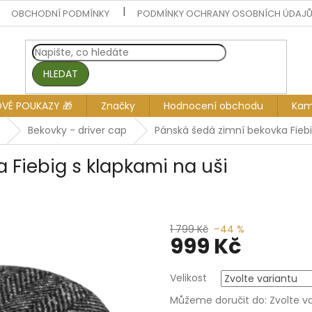
OBCHODNÍ PODMÍNKY
PODMÍNKY OCHRANY OSOBNÍCH ÚDAJ
HLEDAT
OVÉ POUKAZY 🎁
Značky
Hodnocení obchodu
Kam
Bekovky - driver cap
Pánská šedá zimní bekovka Fiebi
 Fiebig s klapkami na uši
1 799 Kč
–44 %
999 Kč
Měrná
Velikost
cena:
Můžeme doručit do:
Zvolte v