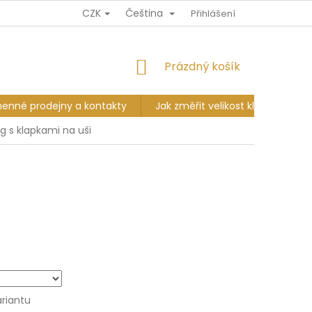
CZK
Čeština
Ů
DOPRAVA A PLATBA
VÝMĚNA A VRÁCENÍ
Přihlášení
KAMENNÉ PR
NÁKUPNÍ
Prázdný košík
KOŠÍK
enné prodejny a kontakty
Jak změřit velikost klobouku?
g s klapkami na uši
ariantu