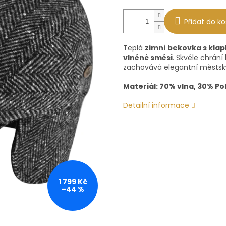
Přidat do ko
Teplá
zimní bekovka s klap
vlněné směsi
. Skvěle chrání
zachovává elegantní městský
Materiál: 70% vlna, 30% Po
Detailní informace
1 799 Kč
–44 %