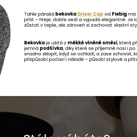
Tahle pánská
bekovka
Driver Cap
od
Fiebig
má 
přát – hřeje, dobře sedí a vypadá elegantně. Je 
zůstat v teple, ale zároveň si zachovat vlastní styl
Bekovka
je ušitá z
měkké vlněné směsi
, která p
jemná
podšívka
, díky které se příjemně nosí i po
snadno sklopit, když se ochladí, a zase schovat, k
přizpůsobí počasí i náladě – působí stylově a při