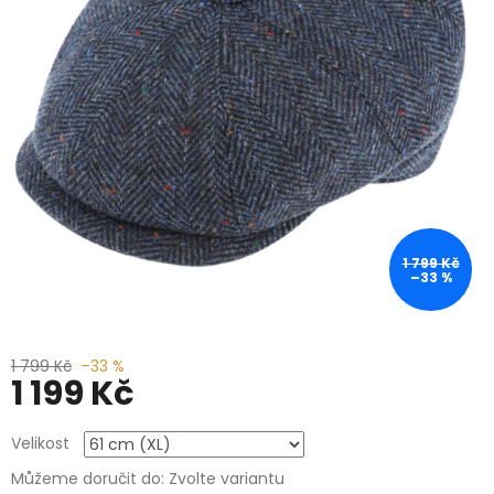
1 799 Kč
–33 %
1 799 Kč
–33 %
1 199 Kč
Měrná
Velikost
cena:
Můžeme doručit do:
Zvolte variantu