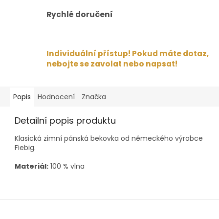
Rychlé doručení
Individuální přístup! Pokud máte dotaz,
nebojte se zavolat nebo napsat!
Popis
Hodnocení
Značka
Detailní popis produktu
Klasická zimní pánská bekovka od německého výrobce
Fiebig.
Materiál:
100 % vlna
Z
á