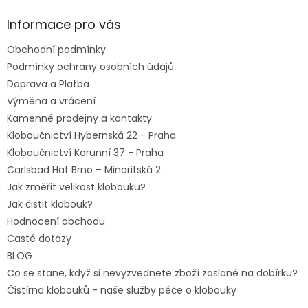
p
a
Informace pro vás
t
Obchodní podmínky
í
Podmínky ochrany osobních údajů
Doprava a Platba
Výměna a vrácení
Kamenné prodejny a kontakty
Kloboučnictví Hybernská 22 - Praha
Kloboučnictví Korunní 37 - Praha
Carlsbad Hat Brno – Minoritská 2
Jak změřit velikost klobouku?
Jak čistit klobouk?
Hodnocení obchodu
Časté dotazy
BLOG
Co se stane, když si nevyzvednete zboží zaslané na dobírku?
Čistírna klobouků - naše služby péče o klobouky