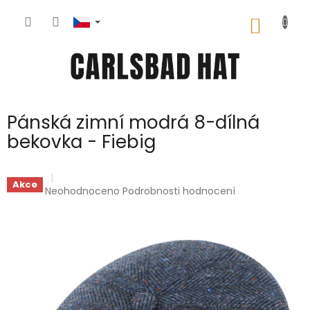
Přejít
na
NÁKUP
obsah
KOŠÍK
Pánská zimní modrá 8-dílná
bekovka - Fiebig
Akce
Průměrné
Neohodnoceno
Podrobnosti hodnocení
hodnocení
produktu
je
0,0
z
5
hvězdiček.