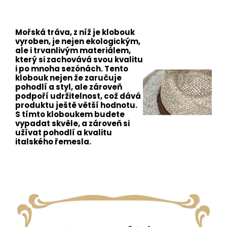
Mořská tráva, z níž je klobouk
vyroben, je nejen ekologickým,
ale i trvanlivým materiálem,
který si zachovává svou kvalitu
i po mnoha sezónách. Tento
klobouk nejen že zaručuje
pohodlí a styl, ale zároveň
podpoří udržitelnost, což dává
produktu ještě větší hodnotu.
S tímto kloboukem budete
vypadat skvěle, a zároveň si
užívat pohodlí a kvalitu
italského řemesla.