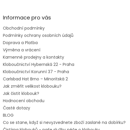
á
p
a
Informace pro vás
t
Obchodní podmínky
í
Podmínky ochrany osobních údajů
Doprava a Platba
Výměna a vrácení
Kamenné prodejny a kontakty
Kloboučnictví Hybernská 22 - Praha
Kloboučnictví Korunní 37 - Praha
Carlsbad Hat Brno – Minoritská 2
Jak změřit velikost klobouku?
Jak čistit klobouk?
Hodnocení obchodu
Časté dotazy
BLOG
Co se stane, když si nevyzvednete zboží zaslané na dobírku?
Čistírna klobouků - naše služby péče o klobouky