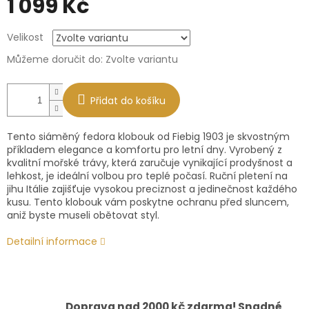
1 099 Kč
Měrná
Velikost
cena:
Můžeme doručit do:
Zvolte variantu
Přidat do košíku
Tento siáměný fedora klobouk od Fiebig 1903 je skvostným
příkladem elegance a komfortu pro letní dny. Vyrobený z
kvalitní mořské trávy, která zaručuje vynikající prodyšnost a
lehkost, je ideální volbou pro teplé počasí. Ruční pletení na
jihu Itálie zajišťuje vysokou preciznost a jedinečnost každého
kusu. Tento klobouk vám poskytne ochranu před sluncem,
aniž byste museli obětovat styl.
Detailní informace
Doprava nad 2000 kč zdarma! Snadné