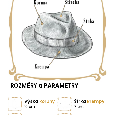
ROZMĚRY a PARAMETRY
Výška
koruny
Šířka
krempy
10 cm
7 cm