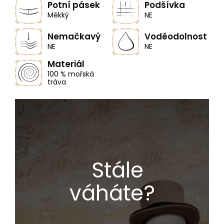
Potní pásek
Podšívka
Měkký
NE
Nemačkavý
Voděodolnost
NE
NE
Materiál
100 % mořská
tráva
Stále
váháte?