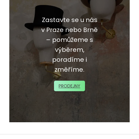
Zastavte se u nás
v Praze nebo Brně
– pomůžeme s
výběrem,
poradíme i
změříme.
PRODEJNY
Z