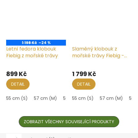
1 198 Kč
–24 %
Letní fedora klobouk
Slaměný klobouk z
Fiebig z mořské trávy
mořské trávy Fiebig -
Fedora
Průměrné
hodnocení
899 Kč
1 799 Kč
produktu
je
DETAIL
DETAIL
5,0
z
55 cm (S)
57 cm (M)
59 cm (L)
55 cm (S)
61 cm (XL)
57 cm (M)
63 cm (
59 
5
hvězdiček.
ZOBRAZIT VŠECHNY SOUVISEJÍCÍ PRODUKTY