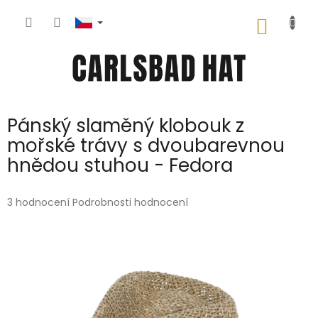
Přejít
na
NÁKUP
obsah
KOŠÍK
Pánský slaměný klobouk z
mořské trávy s dvoubarevnou
hnědou stuhou - Fedora
Průměrné
3 hodnocení
Podrobnosti hodnocení
hodnocení
produktu
je
5,0
z
5
hvězdiček.