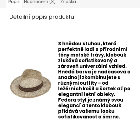
Popis
Hodnocení (3)
Značka
Detailní popis produktu
S hnědou stuhou, která
perfektně ladí s přírodními
tóny mořské trávy, klobouk
získává sofistikovaný a
zároveň univerzální vzhled.
Hnědá barva je nadčasová a
snadno ji zkombinujete s
různými outfity – od
ležérních košil a šortek až po
elegantní letní obleky.
Fedora styl je známý svou
elegancí a tento klobouk
přidává vašemu looku
sofistikovanost a šmrnc.