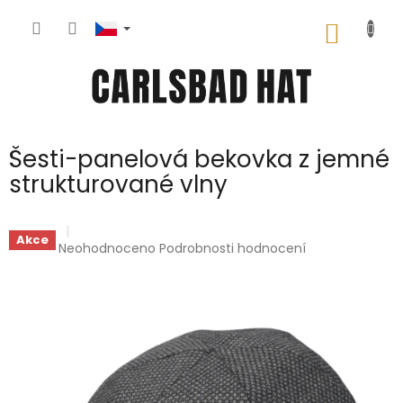
Přejít
na
NÁKUP
obsah
KOŠÍK
Šesti-panelová bekovka z jemné
strukturované vlny
Akce
Průměrné
Neohodnoceno
Podrobnosti hodnocení
hodnocení
produktu
je
0,0
z
5
hvězdiček.