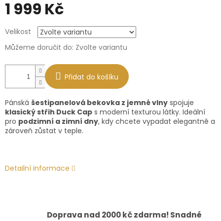
1 999 Kč
Měrná
Velikost
cena:
Můžeme doručit do:
Zvolte variantu
Přidat do košíku
Pánská
šestipanelová bekovka z jemné vlny
spojuje
klasický střih Duck Cap
s moderní texturou látky. Ideální
pro
podzimní a zimní dny
, kdy chcete vypadat elegantně a
zároveň zůstat v teple.
Detailní informace
Doprava nad 2000 kč zdarma! Snadné