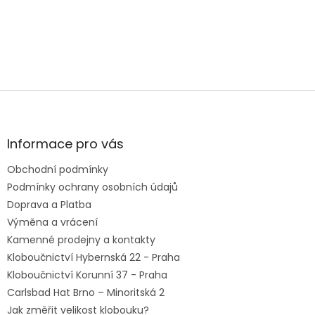
PRODEJNY
Z
á
p
a
Informace pro vás
t
Obchodní podmínky
í
Podmínky ochrany osobních údajů
Doprava a Platba
Výměna a vrácení
Kamenné prodejny a kontakty
Kloboučnictví Hybernská 22 - Praha
Kloboučnictví Korunní 37 - Praha
Carlsbad Hat Brno – Minoritská 2
Jak změřit velikost klobouku?