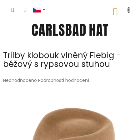
Přejít
na
NÁKUP
obsah
KOŠÍK
Trilby klobouk vlněný Fiebig -
béžový s rypsovou stuhou
Průměrné
Neohodnoceno
Podrobnosti hodnocení
hodnocení
produktu
je
0,0
z
5
hvězdiček.