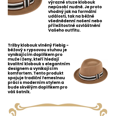
výrazné stuze klobouk
nepůsobí nudně. Je proto
vhodný jak na formální
události, tak na běžné
všednědenní nošení nebo
příležitostné ozvláštnění
Vašeho outfitu.
Trilby klobouk vlněný Fiebig -
béžový s rypsovou stuhou je
vynikajícím doplňkem pro
muže i ženy, kteří hledají
kvalitní klobouk s elegantním
designem a vynikajícím
komfortem. Tento produkt
spojuje tradiční řemeslnou
práci s moderním stylem a
bude skvělým doplňkem pro
váš šatník.