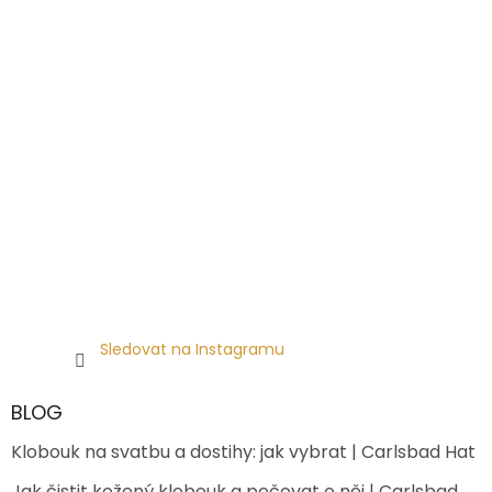
Sledovat na Instagramu
BLOG
Klobouk na svatbu a dostihy: jak vybrat | Carlsbad Hat
Jak čistit kožený klobouk a pečovat o něj | Carlsbad