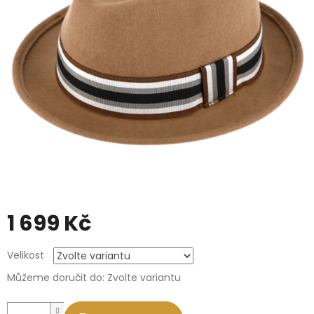
1 699 Kč
Měrná
Velikost
cena:
Můžeme doručit do:
Zvolte variantu