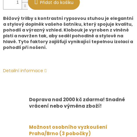
Přidat do košíku
Béžový trilby s kontrastní rypsovou stuhou je elegantní
a stylový doplněk vašeho šatníku, který spojuje kvalitu,
pohodlí a výrazný vzhled. Klobouk je vyroben z vlněné
plsti a navržen tak, aby seděl pohodlně a stylově na
hlavě. Tyto faktory zajišťují vynikající tepelnou izolaci a
pohodlí při nošení.
Detailní informace
Doprava nad 2000 kč zdarma! Snadné
vrácení nebo výměna zboží!
Možnost osobního vyzkoušení
Praha/Brno (3 pobočky)