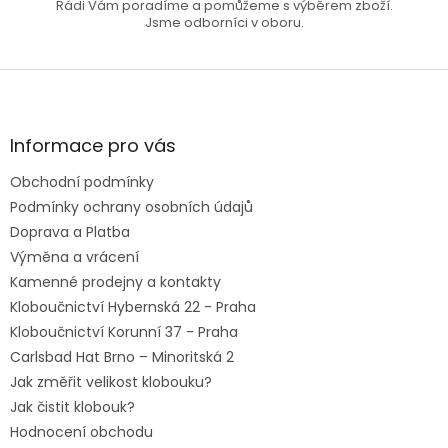
Rádi Vám poradíme a pomůžeme s výběrem zboží.
Jsme odborníci v oboru.
Z
á
p
a
Informace pro vás
t
Obchodní podmínky
í
Podmínky ochrany osobních údajů
Doprava a Platba
Výměna a vrácení
Kamenné prodejny a kontakty
Kloboučnictví Hybernská 22 - Praha
Kloboučnictví Korunní 37 - Praha
Carlsbad Hat Brno – Minoritská 2
Jak změřit velikost klobouku?
Jak čistit klobouk?
Hodnocení obchodu