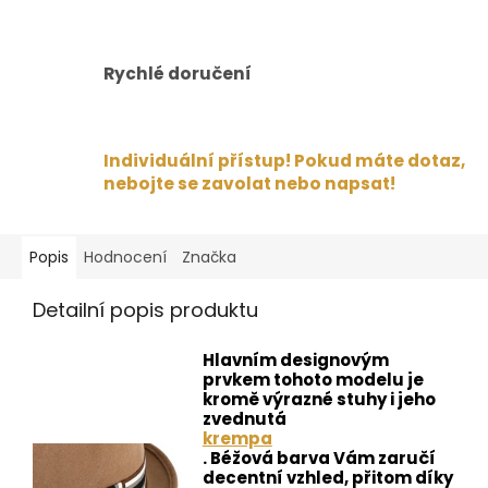
Rychlé doručení
Individuální přístup! Pokud máte dotaz,
nebojte se zavolat nebo napsat!
Popis
Hodnocení
Značka
Detailní popis produktu
Hlavním designovým
prvkem tohoto modelu je
kromě výrazné stuhy i jeho
zvednutá
krempa
. Béžová barva Vám zaručí
decentní vzhled, přitom díky