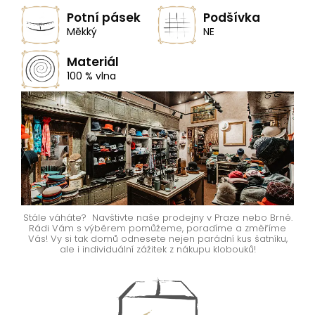
Potní pásek
Podšívka
Měkký
NE
Materiál
100 % vlna
Stále váháte? Navštivte naše prodejny v Praze nebo Brně.
Rádi Vám s výběrem pomůžeme, poradíme a změříme
Vás! Vy si tak domů odnesete nejen parádní kus šatníku,
ale i individuální zážitek z nákupu klobouků!