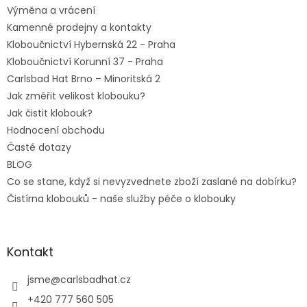
Výměna a vrácení
Kamenné prodejny a kontakty
Kloboučnictví Hybernská 22 - Praha
Kloboučnictví Korunní 37 - Praha
Carlsbad Hat Brno – Minoritská 2
Jak změřit velikost klobouku?
Jak čistit klobouk?
Hodnocení obchodu
Časté dotazy
BLOG
Co se stane, když si nevyzvednete zboží zaslané na dobírku?
Čistírna klobouků - naše služby péče o klobouky
Kontakt
jsme
@
carlsbadhat.cz
+420 777 560 505