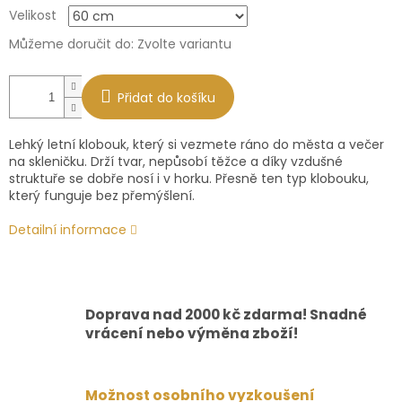
Měrná
Velikost
cena:
Můžeme doručit do:
Zvolte variantu
Přidat do košíku
Lehký letní klobouk, který si vezmete ráno do města a večer
na skleničku. Drží tvar, nepůsobí těžce a díky vzdušné
struktuře se dobře nosí i v horku. Přesně ten typ klobouku,
který funguje bez přemýšlení.
Detailní informace
Doprava nad 2000 kč zdarma! Snadné
vrácení nebo výměna zboží!
Možnost osobního vyzkoušení