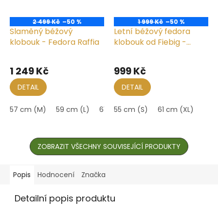
2 499 Kč
–50 %
1 999 Kč
–50 %
Slaměný béžový
Letní béžový fedora
klobouk - Fedora Raffia
klobouk od Fiebig -
Traveller Fedora Tropez
Průměrné
hodnocení
1 249 Kč
999 Kč
produktu
je
DETAIL
DETAIL
5,0
z
57 cm (M)
59 cm (L)
61 cm (XL)
55 cm (S)
61 cm (XL)
5
hvězdiček.
ZOBRAZIT VŠECHNY SOUVISEJÍCÍ PRODUKTY
Popis
Hodnocení
Značka
Detailní popis produktu