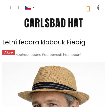
Přejít
na
NÁKUP
obsah
KOŠÍK
Letní fedora klobouk Fiebig
Akce
Průměrné
Neohodnoceno
Podrobnosti hodnocení
hodnocení
produktu
je
0,0
z
5
hvězdiček.