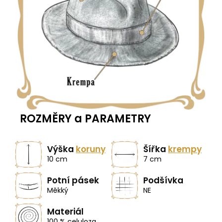
ROZMĚRY a PARAMETRY
Výška
koruny
Šířka
krempy
10 cm
7 cm
Potní pásek
Podšívka
Měkký
NE
Materiál
100 % celuloza