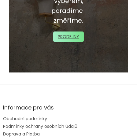
výběrem,
poradíme i
změříme.
PRODEJNY
Z
á
p
a
Informace pro vás
t
Obchodní podmínky
í
Podmínky ochrany osobních údajů
Doprava a Platba