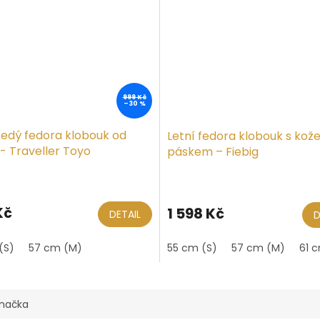
999 Kč
–30 %
šedý fedora klobouk od
Letní fedora klobouk s ko
 - Traveller Toyo
páskem – Fiebig
Kč
1 598 Kč
DETAIL
D
(S)
 cm (L)
57 cm (M)
60 cm
61 cm (XL)
55 cm (S)
57 cm (M)
61 
načka