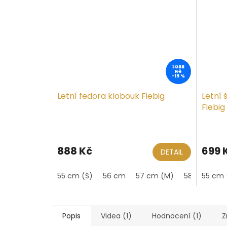
1 098
Kč
–19 %
Letní fedora klobouk Fiebig
Letní 
Fiebig
888 Kč
699 
DETAIL
55 cm (S)
56 cm
57 cm (M)
58 cm
55 cm 
59
Popis
Videa (1)
Hodnocení (1)
Z