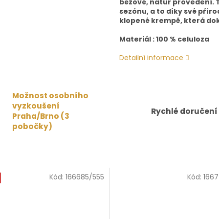
béžové, natur provedení. 
sezónu, a to díky své příro
klopené krempě, která dok
Materiál : 100 % celuloza
Detailní informace
Možnost osobního
vyzkoušení
Rychlé doručení
Praha/Brno (3
pobočky)
Kód:
166685/555
Kód:
166