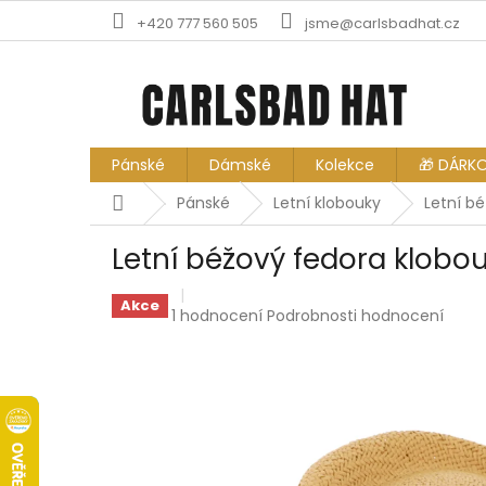
Přejít
+420 777 560 505
jsme@carlsbadhat.cz
na
obsah
Pánské
Dámské
Kolekce
🎁 DÁRK
Domů
Pánské
Letní klobouky
Letní bé
Letní béžový fedora klobou
Akce
Průměrné
1 hodnocení
Podrobnosti hodnocení
hodnocení
produktu
je
5,0
z
5
hvězdiček.