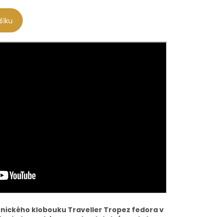
šíku
nického klobouku Traveller Tropez fedora v