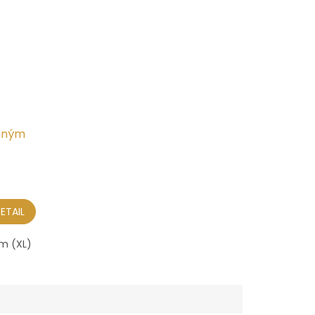
ženým
ETAIL
cm (XL)