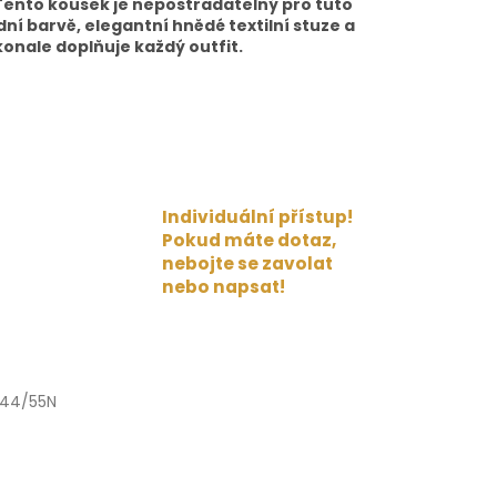
Tento kousek je nepostradatelný pro tuto
dní barvě, elegantní hnědé textilní stuze a
onale doplňuje každý outfit.
Individuální přístup!
Pokud máte dotaz,
nebojte se zavolat
nebo napsat!
744/55N