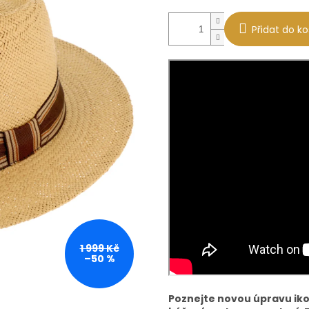
Přidat do ko
1 999 Kč
–50 %
Poznejte novou úpravu iko