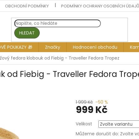
OBCHODNÍ PODMÍNKY
PODMÍNKY OCHRANY OSOBNÍCH ÚDAJ
HLEDAT
OVÉ POUKAZY 🎁
Značky
Hodnocení obchodu
Kam
žový fedora klobouk od Fiebig - Traveller Fedora Tropez
k od Fiebig - Traveller Fedora Trop
1 999 Kč
–50 %
999 Kč
Měrná
Velikost
cena:
Můžeme doručit do:
Zvolte v