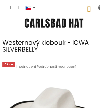
Přejít
na
NÁKUP
obsah
KOŠÍK
Westernový klobouk - IOWA
SILVERBELLY
Akce
Průměrné
1 hodnocení
Podrobnosti hodnocení
hodnocení
produktu
je
5,0
z
5
hvězdiček.