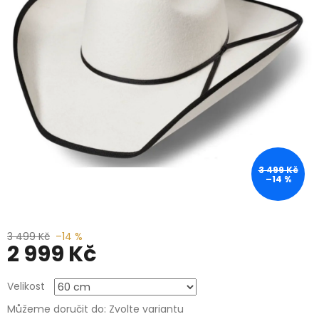
3 499 Kč
–14 %
3 499 Kč
–14 %
2 999 Kč
Měrná
Velikost
cena:
Můžeme doručit do:
Zvolte variantu