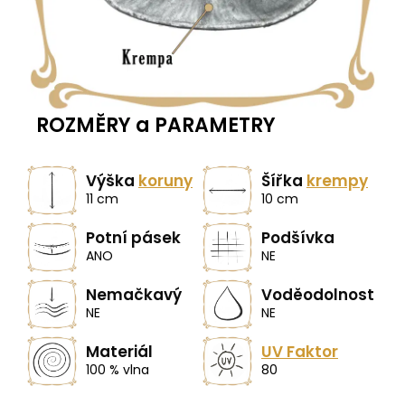
ROZMĚRY a PARAMETRY
Výška
koruny
Šířka
krempy
11 cm
10 cm
Potní pásek
Podšívka
ANO
NE
Nemačkavý
Voděodolnost
NE
NE
Materiál
UV Faktor
100 % vlna
80