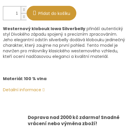
Přidat do košíku
Westernový klobouk Iowa Silverbelly
přináší autentický
styl Divokého západu spojený s precizním zpracováním.
Jeho elegantní odstín silverbelly dodává klobouku jedinečný
charakter, který zaujme na první pohled. Tento model je
navržen pro milovníky klasického westernového vzhledu,
kteří ocení nadčasovou eleganci a kvalitní materiál.
Materiál: 100 % vlna
Detailní informace
Doprava nad 2000 kč zdarma! Snadné
vrácení nebo výměna zboží!