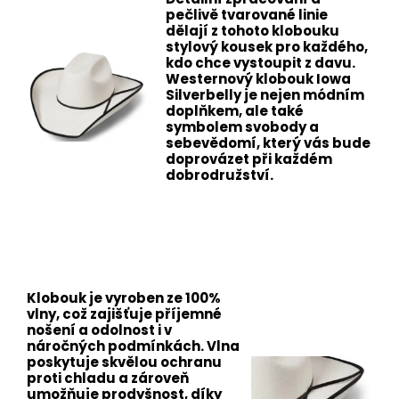
pečlivě tvarované linie
dělají z tohoto klobouku
stylový kousek pro každého,
kdo chce vystoupit z davu.
Westernový klobouk Iowa
Silverbelly je nejen módním
doplňkem, ale také
symbolem svobody a
sebevědomí, který vás bude
doprovázet při každém
dobrodružství.
Klobouk je vyroben ze 100%
vlny, což zajišťuje příjemné
nošení a odolnost i v
náročných podmínkách. Vlna
poskytuje skvělou ochranu
proti chladu a zároveň
umožňuje prodyšnost, díky