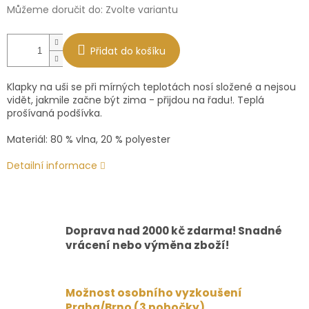
Můžeme doručit do:
Zvolte variantu
Přidat do košíku
Klapky na uši se při mírných teplotách nosí složené a nejsou
vidět, jakmile začne být zima - přijdou na řadu!. Teplá
prošívaná podšívka.
Materiál: 80 % vlna, 20 % polyester
Detailní informace
Doprava nad 2000 kč zdarma! Snadné
vrácení nebo výměna zboží!
Možnost osobního vyzkoušení
Praha/Brno (3 pobočky)