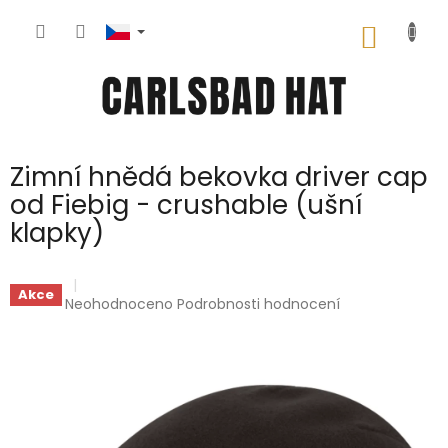
Přejít
na
NÁKUP
obsah
KOŠÍK
Zimní hnědá bekovka driver cap
od Fiebig - crushable (ušní
klapky)
Akce
Průměrné
Neohodnoceno
Podrobnosti hodnocení
hodnocení
produktu
je
0,0
z
5
hvězdiček.