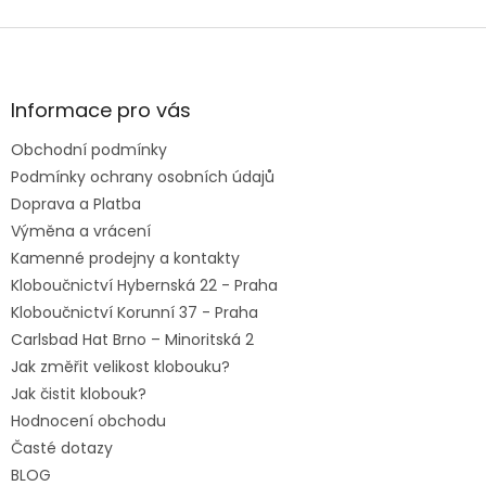
Z
á
p
a
Informace pro vás
t
Obchodní podmínky
í
Podmínky ochrany osobních údajů
Doprava a Platba
Výměna a vrácení
Kamenné prodejny a kontakty
Kloboučnictví Hybernská 22 - Praha
Kloboučnictví Korunní 37 - Praha
Carlsbad Hat Brno – Minoritská 2
Jak změřit velikost klobouku?
Jak čistit klobouk?
Hodnocení obchodu
Časté dotazy
BLOG