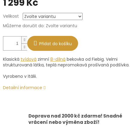
1 299 Kč
Měrná
Velikost
cena:
Můžeme doručit do:
Zvolte variantu
Přidat do košíku
Klasická
tvídová
zimní
8-dílná
bekovka od Fiebig. Velmi
strukturovaná látka, teplá nepromokavá prošívaná podšívka.
Vyrobeno v Itálii.
Detailní informace
Doprava nad 2000 kč zdarma! Snadné
vrácení nebo výměna zboží!