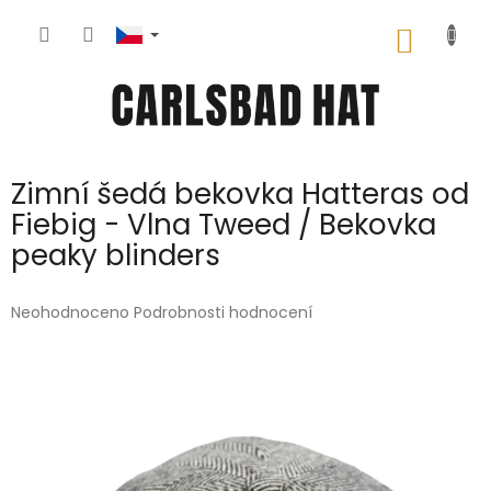
Přejít
na
NÁKUP
obsah
KOŠÍK
Zimní šedá bekovka Hatteras od
Fiebig - Vlna Tweed / Bekovka
peaky blinders
Průměrné
Neohodnoceno
Podrobnosti hodnocení
hodnocení
produktu
je
0,0
z
5
hvězdiček.