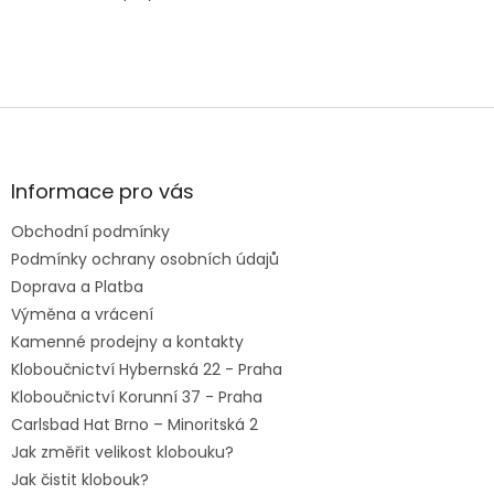
Z
á
p
a
Informace pro vás
t
Obchodní podmínky
í
Podmínky ochrany osobních údajů
Doprava a Platba
Výměna a vrácení
Kamenné prodejny a kontakty
Kloboučnictví Hybernská 22 - Praha
Kloboučnictví Korunní 37 - Praha
Carlsbad Hat Brno – Minoritská 2
Jak změřit velikost klobouku?
Jak čistit klobouk?