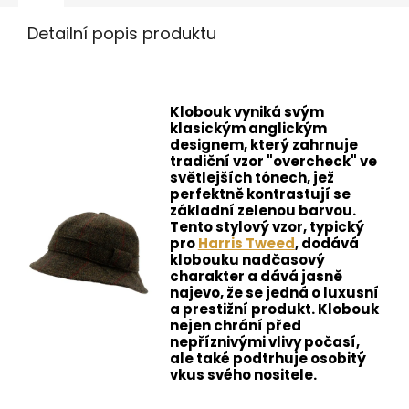
Detailní popis produktu
Klobouk vyniká svým
klasickým anglickým
designem, který zahrnuje
tradiční vzor "overcheck" ve
světlejších tónech, jež
perfektně kontrastují se
základní zelenou barvou.
Tento stylový vzor, typický
pro
Harris Tweed
, dodává
klobouku nadčasový
charakter a dává jasně
najevo, že se jedná o luxusní
a prestižní produkt. Klobouk
nejen chrání před
nepříznivými vlivy počasí,
ale také podtrhuje osobitý
vkus svého nositele.