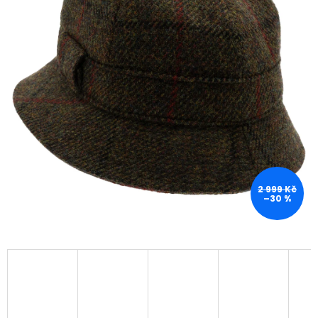
2 999 Kč
–30 %