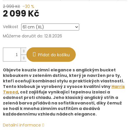
2 999 Kč
–30 %
2 099 Kč
Měrná
Velikost
cena:
Můžeme doručit do:
12.8.2026
Přidat do košíku
Objevte kouzlo zimní elegance s anglickým bucket
kloboukem v zeleném dstínu, který je navržen pro ty,
kteří oceňují kombinaci stylu a praktických vlastností.
Tento klobouk je vyrobený z vysoce kvalitní vlny
Harris
Tweed
, což zajišťuje vynikající tepelnou izolaci a
odolnost proti chladu. Jeho klasický anglický střih a
zelená barva přidává na sofistikovanosti, díky čemuž
se hodí k mnoha zimním outfitům a dodává
každodennímu vzhledu nádech elegance.
Detailní informace