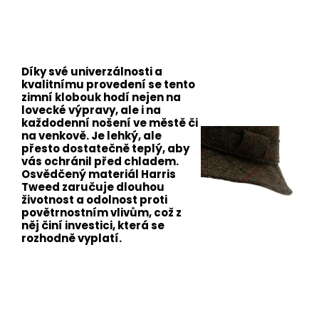
Díky své univerzálnosti a
kvalitnímu provedení se tento
zimní klobouk hodí nejen na
lovecké výpravy, ale i na
každodenní nošení ve městě či
na venkově. Je lehký, ale
přesto dostatečně teplý, aby
vás ochránil před chladem.
Osvědčený materiál Harris
Tweed zaručuje dlouhou
životnost a odolnost proti
povětrnostním vlivům, což z
něj činí investici, která se
rozhodně vyplatí.