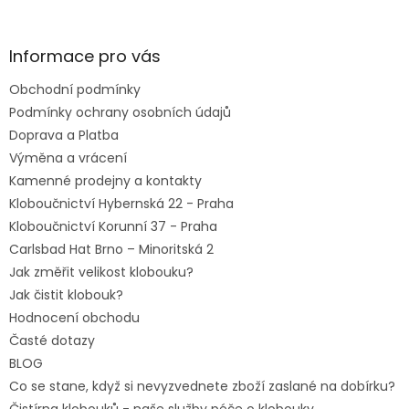
á
p
a
Informace pro vás
t
Obchodní podmínky
í
Podmínky ochrany osobních údajů
Doprava a Platba
Výměna a vrácení
Kamenné prodejny a kontakty
Kloboučnictví Hybernská 22 - Praha
Kloboučnictví Korunní 37 - Praha
Carlsbad Hat Brno – Minoritská 2
Jak změřit velikost klobouku?
Jak čistit klobouk?
Hodnocení obchodu
Časté dotazy
BLOG
Co se stane, když si nevyzvednete zboží zaslané na dobírku?