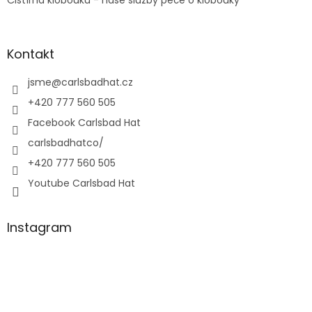
Čistírna klobouků - naše služby péče o klobouky
Kontakt
jsme
@
carlsbadhat.cz
+420 777 560 505
Facebook Carlsbad Hat
carlsbadhatco/
+420 777 560 505
Youtube Carlsbad Hat
Instagram