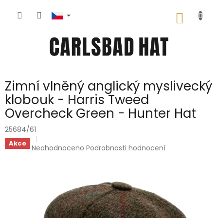
Přejít
na
NÁKUP
obsah
KOŠÍK
Zimní vlněný anglický myslivecký
klobouk - Harris Tweed
Overcheck Green - Hunter Hat
25684/61
Akce
Průměrné
Neohodnoceno
Podrobnosti hodnocení
hodnocení
produktu
je
0,0
z
5
hvězdiček.