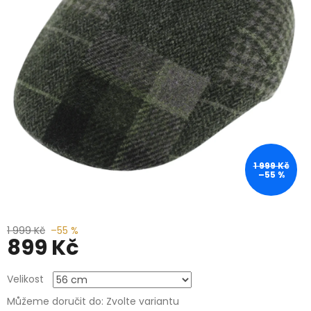
1 999 Kč
–55 %
1 999 Kč
–55 %
899 Kč
Měrná
Velikost
cena:
Můžeme doručit do:
Zvolte variantu