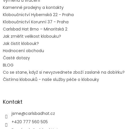
Výměna a vrácení
Kamenné prodejny a kontakty
Kloboučnictví Hybernská 22 - Praha
Kloboučnictví Korunní 37 - Praha
Carlsbad Hat Brno – Minoritská 2
Jak změřit velikost klobouku?
Jak čistit klobouk?
Hodnocení obchodu
Časté dotazy
BLOG
Co se stane, když si nevyzvednete zboží zaslané na dobírku?
Čistírna klobouků - naše služby péče o klobouky
Kontakt
jsme
@
carlsbadhat.cz
+420 777 560 505