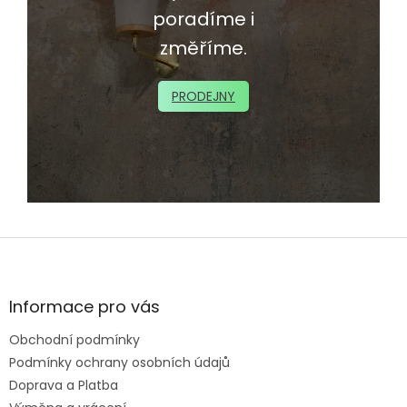
poradíme i
změříme.
PRODEJNY
Z
á
p
a
Informace pro vás
t
Obchodní podmínky
í
Podmínky ochrany osobních údajů
Doprava a Platba