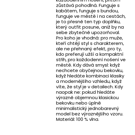
zůstává pohodlná. Funguje s
kabátem, funguje s bundou,
funguje ve městě i na cestách,
je to přesně ten typ doplňku,
který outfit posune, aniž by na
sebe zbytečně upozorňoval.
Pro koho je vhodná: pro muže,
kteří chtějí styl s charakterem,
ale ne přehnaný efekt, pro ty,
kdo preferují užší a kompaktní
střih, pro každodenní nošení ve
městě. Kdy dává smysl: když
nechcete obyčejnou bekovku,
když hledáte kombinaci klasiky
a modernějšího vzhledu, když
víte, že styl je v detailech. Kdy
naopak ne: pokud hledáte
výrazně objemnou klasickou
bekovku nebo úplně
minimalistický jednobarevný
model bez výraznějšího vzoru.
Materiál: 100 % vlna.