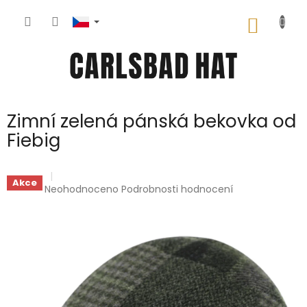
Přejít
na
NÁKUP
obsah
KOŠÍK
Zimní zelená pánská bekovka od
Fiebig
Akce
Průměrné
Neohodnoceno
Podrobnosti hodnocení
hodnocení
produktu
je
0,0
z
5
hvězdiček.