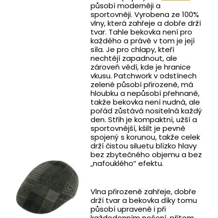
působí moderněji a
sportovněji. Vyrobena ze 100%
vlny, která zahřeje a dobře drží
tvar. Tahle bekovka není pro
každého a právě v tom je její
síla. Je pro chlapy, kteří
nechtějí zapadnout, ale
zároveň vědí, kde je hranice
vkusu. Patchwork v odstínech
zelené působí přirozeně, má
hloubku a nepůsobí přehnaně,
takže bekovka není nudná, ale
pořád zůstává nositelná každý
den. Střih je kompaktní, užší a
sportovnější, kšilt je pevně
spojený s korunou, takže celek
drží čistou siluetu blízko hlavy
bez zbytečného objemu a bez
„nafouklého“ efektu.
Vlna přirozeně zahřeje, dobře
drží tvar a bekovka díky tomu
působí upraveně i při
každodenním nošení, přitom