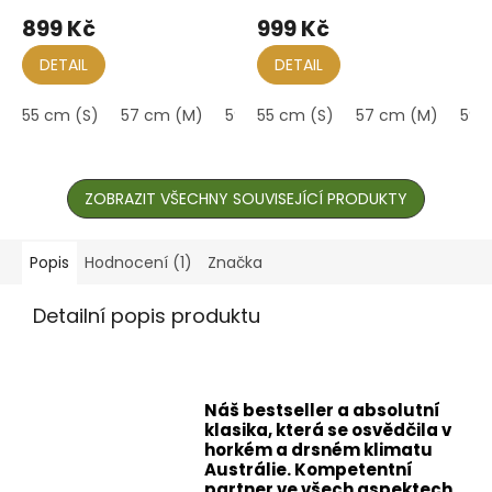
hodnocení
hodnocení
899 Kč
999 Kč
produktu
produktu
je
je
DETAIL
DETAIL
5,0
5,0
z
z
55 cm (S)
57 cm (M)
59 cm (L)
55 cm (S)
61 cm (XL)
57 cm (M)
59 
5
5
hvězdiček.
hvězdiček.
ZOBRAZIT VŠECHNY SOUVISEJÍCÍ PRODUKTY
Popis
Hodnocení (1)
Značka
Detailní popis produktu
Náš bestseller a absolutní
klasika, která se osvědčila v
horkém a drsném klimatu
Austrálie. Kompetentní
partner ve všech aspektech