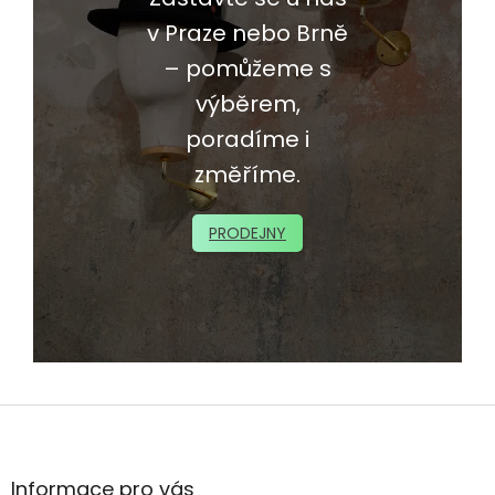
v Praze nebo Brně
– pomůžeme s
výběrem,
poradíme i
změříme.
PRODEJNY
Z
á
p
a
Informace pro vás