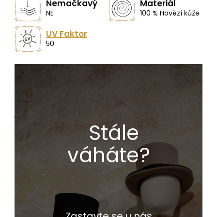
Nemačkavý
Materiál
NE
100 % Hovězí kůže
UV Faktor
50
Stále
váháte?
Zastavte se u nás