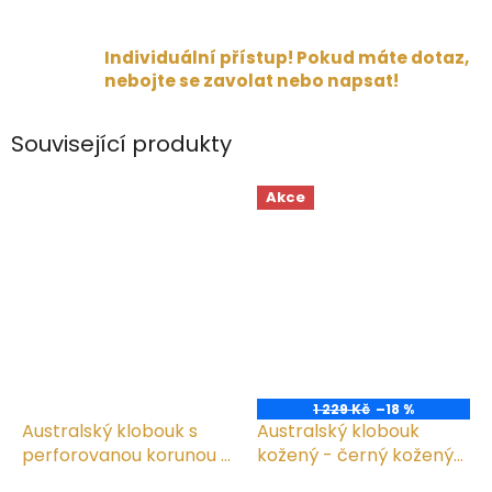
Individuální přístup! Pokud máte dotaz,
nebojte se zavolat nebo napsat!
Související produkty
Akce
1 229 Kč
–18 %
Australský klobouk s
Australský klobouk
perforovanou korunou -
kožený - černý kožený
COUTA Air
klobouk SCIPPIS Irving
Průměrné
Průměrné