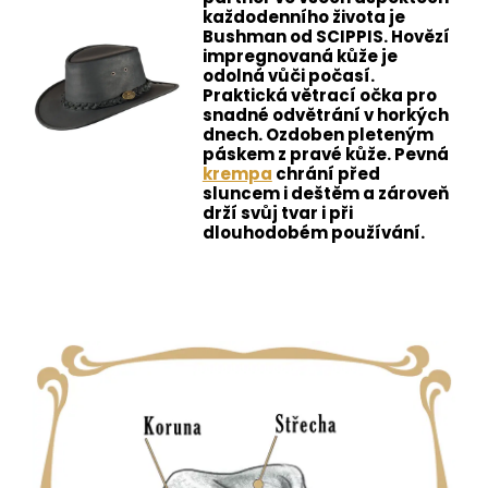
každodenního života je
Bushman od SCIPPIS.
Hovězí
impregnovaná kůže je
odolná vůči počasí.
Praktická větrací očka pro
snadné odvětrání v horkých
dnech. Ozdoben pleteným
páskem z pravé kůže. Pevná
krempa
chrání před
sluncem i deštěm a zároveň
drží svůj tvar i při
dlouhodobém používání.