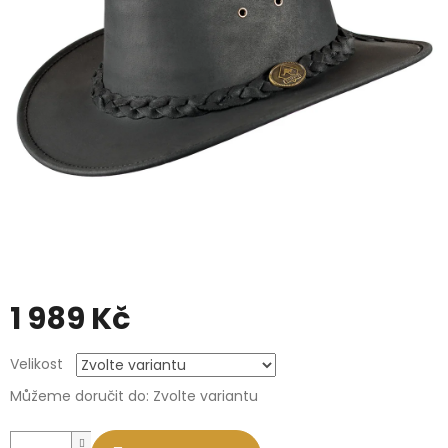
1 989 Kč
Měrná
Velikost
cena:
Můžeme doručit do:
Zvolte variantu