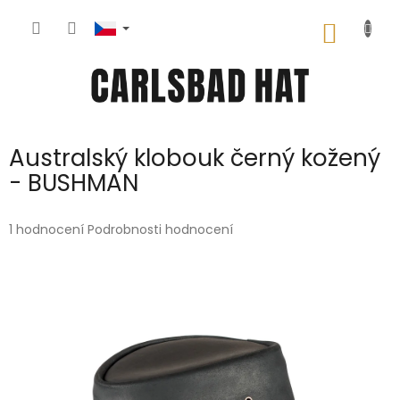
Přejít
na
NÁKUP
obsah
KOŠÍK
Australský klobouk černý kožený
- BUSHMAN
Průměrné
1 hodnocení
Podrobnosti hodnocení
hodnocení
produktu
je
5,0
z
5
hvězdiček.