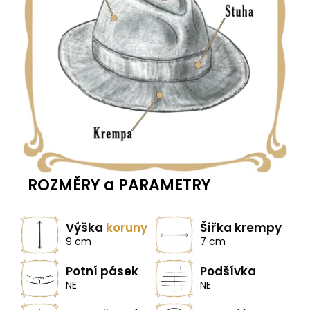
ROZMĚRY a PARAMETRY
Výška
koruny
Šířka krempy
9 cm
7 cm
Potní pásek
Podšívka
NE
NE