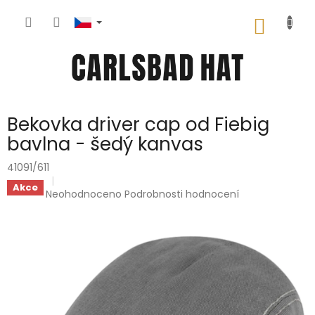
Přejít
na
NÁKUP
obsah
KOŠÍK
Bekovka driver cap od Fiebig
bavlna - šedý kanvas
41091/611
Akce
Průměrné
Neohodnoceno
Podrobnosti hodnocení
hodnocení
produktu
je
0,0
z
5
hvězdiček.