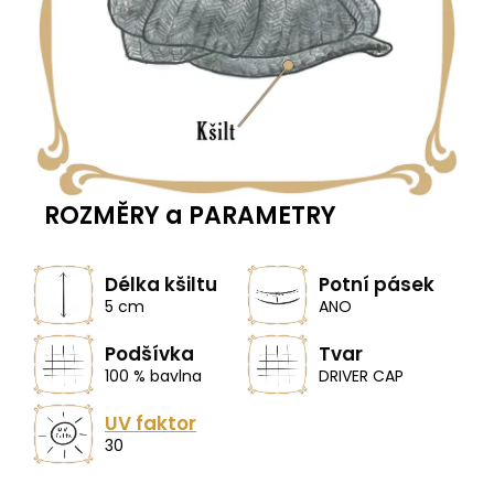
ROZMĚRY a PARAMETRY
Délka kšiltu
Potní pásek
5 cm
ANO
Podšívka
Tvar
100 % bavlna
DRIVER CAP
UV faktor
30