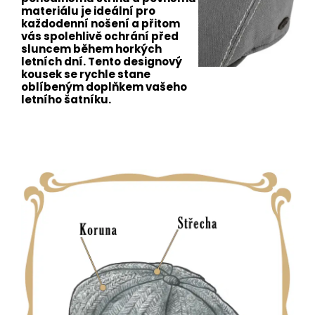
materiálu je ideální pro
každodenní nošení a přitom
vás spolehlivě ochrání před
sluncem během horkých
letních dní. Tento designový
kousek se rychle stane
oblíbeným doplňkem vašeho
letního šatníku.