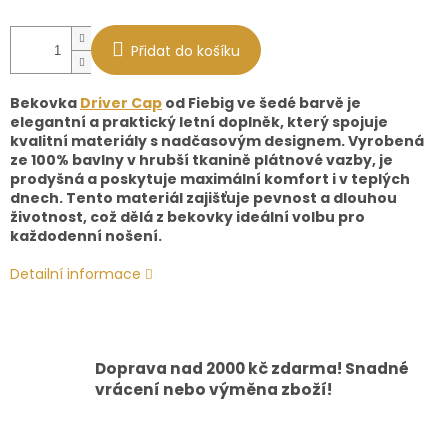
Přidat do košíku
Bekovka
Driver Cap
od Fiebig ve šedé barvě je
elegantní a praktický letní doplněk, který spojuje
kvalitní materiály s nadčasovým designem. Vyrobená
ze 100% bavlny v hrubší tkanině plátnové vazby, je
prodyšná a poskytuje maximální komfort i v teplých
dnech. Tento materiál zajišťuje pevnost a dlouhou
životnost, což dělá z bekovky ideální volbu pro
každodenní nošení.
Detailní informace
Doprava nad 2000 kč zdarma! Snadné
vrácení nebo výměna zboží!