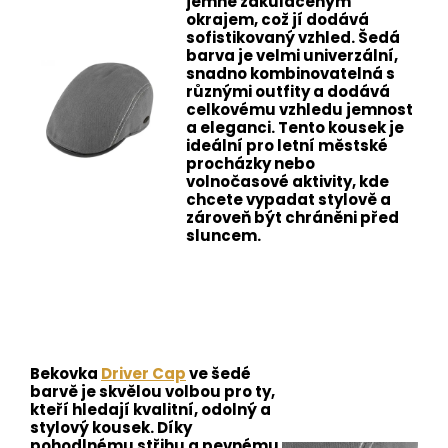
jemně zakulaceným
okrajem, což jí dodává
sofistikovaný vzhled. Šedá
barva je velmi univerzální,
snadno kombinovatelná s
různými outfity a dodává
celkovému vzhledu jemnost
a eleganci. Tento kousek je
ideální pro letní městské
procházky nebo
volnočasové aktivity, kde
chcete vypadat stylově a
zároveň být chráněni před
sluncem.
Bekovka
Driver Cap
ve šedé
barvě je skvělou volbou pro ty,
kteří hledají kvalitní, odolný a
stylový kousek. Díky
pohodlnému střihu a pevnému