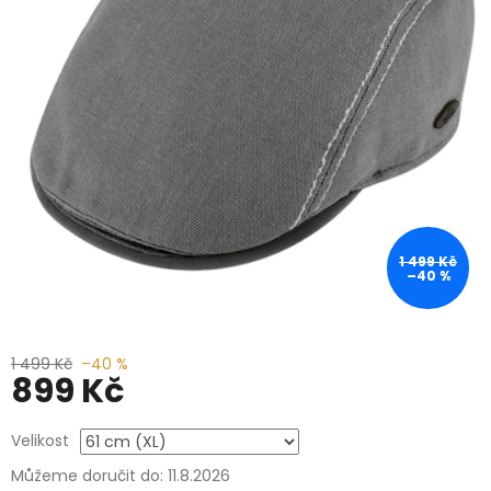
1 499 Kč
–40 %
1 499 Kč
–40 %
899 Kč
Měrná
Velikost
cena:
Můžeme doručit do:
11.8.2026