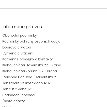
Z
á
p
a
Informace pro vás
t
Obchodní podmínky
í
Podmínky ochrany osobních údajů
Doprava a Platba
Výměna a vrácení
Kamenné prodejny a kontakty
Kloboučnictví Hybernská 22 - Praha
Kloboučnictví Korunní 37 - Praha
Carlsbad Hat Brno – Minoritská 2
Jak změřit velikost klobouku?
Jak čistit klobouk?
Hodnocení obchodu
Časté dotazy