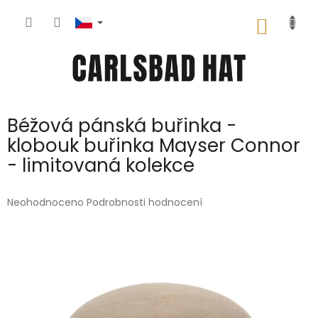
Přejít
na
NÁKUP
obsah
KOŠÍK
Béžová pánská buřinka -
klobouk buřinka Mayser Connor
- limitovaná kolekce
Průměrné
Neohodnoceno
Podrobnosti hodnocení
hodnocení
produktu
je
0,0
z
5
hvězdiček.