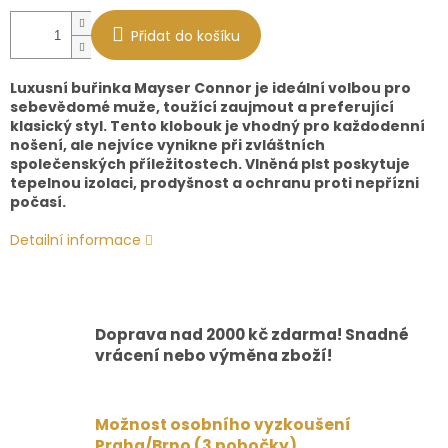
Přidat do košíku
Luxusní buřinka Mayser Connor je ideální volbou pro
sebevědomé muže, toužící zaujmout a preferující
klasický styl. Tento klobouk je vhodný pro každodenní
nošení, ale nejvíce vynikne při zvláštních
společenských příležitostech. Vlněná plst poskytuje
tepelnou izolaci, prodyšnost a ochranu proti nepřízni
počasí.
Detailní informace
Doprava nad 2000 kč zdarma! Snadné
vrácení nebo výměna zboží!
Možnost osobního vyzkoušení
Praha/Brno (3 pobočky)