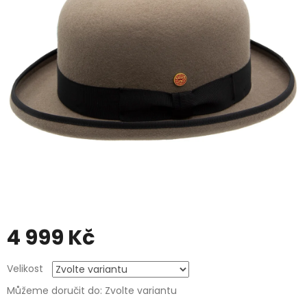
4 999 Kč
Měrná
Velikost
cena:
Můžeme doručit do:
Zvolte variantu