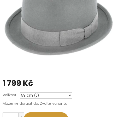
1 799 Kč
Měrná
Velikost
cena:
Můžeme doručit do:
Zvolte variantu