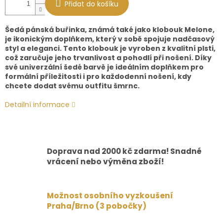
Přidat do košíku
Šedá pánská buřinka, známá také jako klobouk Melone,
je ikonickým doplňkem, který v sobě spojuje nadčasový
styl a eleganci. Tento klobouk je vyroben z kvalitní plsti,
což zaručuje jeho trvanlivost a pohodlí při nošení. Díky
své univerzální šedé barvě je ideálním doplňkem pro
formální příležitosti i pro každodenní nošení, kdy
chcete dodat svému outfitu šmrnc.
Detailní informace
Doprava nad 2000 kč zdarma! Snadné
vrácení nebo výměna zboží!
Možnost osobního vyzkoušení
Praha/Brno (3 pobočky)