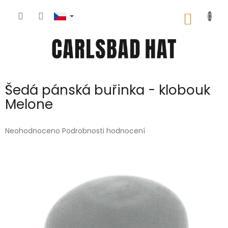
Přejít
na
NÁKUP
obsah
KOŠÍK
Šedá pánská buřinka - klobouk
Melone
Průměrné
Neohodnoceno
Podrobnosti hodnocení
hodnocení
produktu
je
0,0
z
5
hvězdiček.