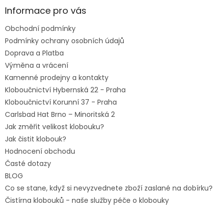
a
Informace pro vás
t
Obchodní podmínky
í
Podmínky ochrany osobních údajů
Doprava a Platba
Výměna a vrácení
Kamenné prodejny a kontakty
Kloboučnictví Hybernská 22 - Praha
Kloboučnictví Korunní 37 - Praha
Carlsbad Hat Brno – Minoritská 2
Jak změřit velikost klobouku?
Jak čistit klobouk?
Hodnocení obchodu
Časté dotazy
BLOG
Co se stane, když si nevyzvednete zboží zaslané na dobírku?
Čistírna klobouků - naše služby péče o klobouky