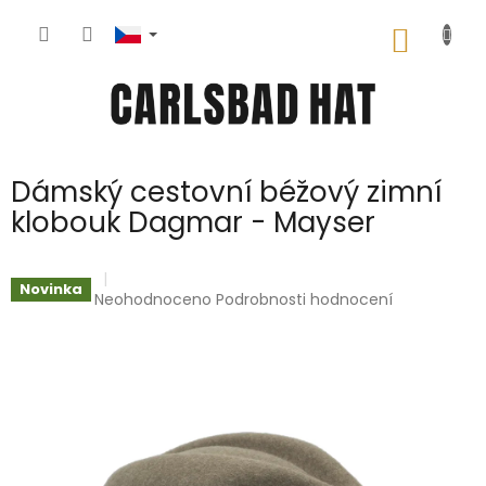
Přejít
na
NÁKUP
obsah
KOŠÍK
Dámský cestovní béžový zimní
klobouk Dagmar - Mayser
Novinka
Průměrné
Neohodnoceno
Podrobnosti hodnocení
hodnocení
produktu
je
0,0
z
5
hvězdiček.