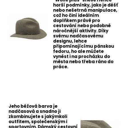
horší podmínky, jako je déšť
nebo nešetrná manipulace,
což ho činí ideálním
doplňkem právě pro
cestování nebo podobné
náročnější aktivity. Díky
svému nadčasovému
designu, lehce
připomínajícímu pánskou
fedoru, ho ale můžete
vynést i na procházku do
města nebo třeba ráno do
práce.
Jeho béžová barva je
nadčasová a snadno ji
zkombinujete s jakýmkoli
outfitem, společenským i
sportovním. Dámský cestovní