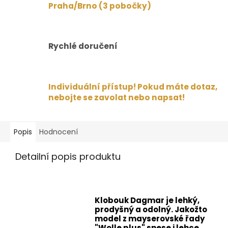
Praha/Brno (3 pobočky)
Rychlé doručení
Individuální přístup! Pokud máte dotaz,
nebojte se zavolat nebo napsat!
Popis
Hodnocení
Detailní popis produktu
Klobouk Dagmar je lehký,
prodyšný a odolný. Jakožto
model z mayserovské řady
"Wolle plus" snese i lehce