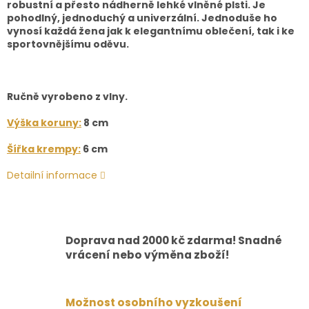
robustní a přesto nádherně lehké vlněné plsti. Je
pohodlný, jednoduchý a univerzální. Jednoduše ho
vynosí každá žena jak k elegantnímu oblečení, tak i ke
sportovnějšímu oděvu.
Ručně vyrobeno z vlny.
Výška koruny:
8 cm
Šířka krempy:
6 cm
Detailní informace
Doprava nad 2000 kč zdarma! Snadné
vrácení nebo výměna zboží!
Možnost osobního vyzkoušení