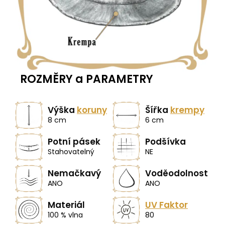
ROZMĚRY a PARAMETRY
Výška
koruny
Šířka
krempy
8 cm
6 cm
Potní pásek
Podšívka
Stahovatelný
NE
Nemačkavý
Voděodolnost
ANO
ANO
Materiál
UV Faktor
100 % vlna
80