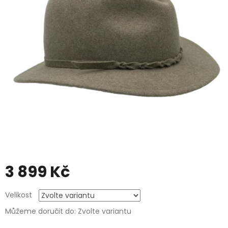
3 899 Kč
Měrná
Velikost
cena:
Můžeme doručit do:
Zvolte variantu