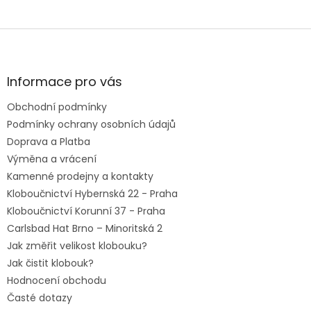
Z
á
p
a
Informace pro vás
t
Obchodní podmínky
í
Podmínky ochrany osobních údajů
Doprava a Platba
Výměna a vrácení
Kamenné prodejny a kontakty
Kloboučnictví Hybernská 22 - Praha
Kloboučnictví Korunní 37 - Praha
Carlsbad Hat Brno – Minoritská 2
Jak změřit velikost klobouku?
Jak čistit klobouk?
Hodnocení obchodu
Časté dotazy