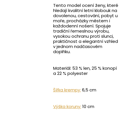
Tento model ocení ženy, které
hledají kvalitní letní klobouk na
dovolenou, cestování, pobyt u
moře, procházky městem i
každodenní nošení. Spojuje
tradiční řemeslnou výrobu,
vysokou ochranu proti slunci,
praktičnost a elegantní vzhled
v jednom nadčasovém
doplňku.
Materiál: 53 % len, 25 % konopí
a 22 % polyester
Šířka krempy:
6,5 cm
Výška koruny:
10 cm