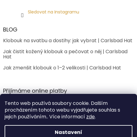
Sledovat na Instagramu
BLOG
Klobouk na svatbu a dostihy: jak vybrat | Carlsbad Hat
Jak čistit kožený klobouk a pečovat o něj | Carlsbad
Hat
Jak zmenšit klobouk o 1–2 velikosti | Carlsbad Hat
Přijímáme online platby
Tento web používá soubory cookie. Dalším
procházením tohoto webu vyjadřujete souhlas s
jejich používáním.. Více informací
zde
.
Nastavení
Vytvořil Shoptet