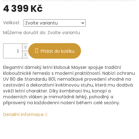
4 399 Kč
Měrná
Velikost
cena:
Můžeme doručit do:
Zvolte variantu
Přidat do košíku
Elegantní dámský letní klobouk Mayser spojuje tradiční
kloboučnické řemeslo s moderní praktičností. Nabízí ochranu
UV 80 dle Standardu 801, nemačkavé provedení vhodné na
cestování a dekorativní květinovou stuhu, která mu dodává
svěží letní charakter. Díky kombinaci lnu, konopí a
moderních vláken je mimořádně lehký, pohodlný a
připravený na každodenní nošení během celé sezóny.
Detailní informace