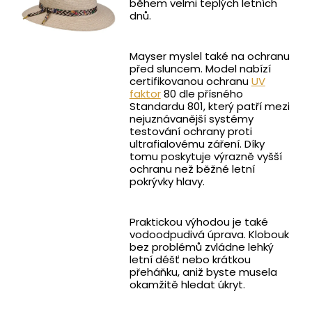
během velmi teplých letních
dnů.
Mayser myslel také na ochranu
před sluncem. Model nabízí
certifikovanou ochranu
UV
faktor
80 dle přísného
Standardu 801, který patří mezi
nejuznávanější systémy
testování ochrany proti
ultrafialovému záření. Díky
tomu poskytuje výrazně vyšší
ochranu než běžné letní
pokrývky hlavy.
Praktickou výhodou je také
vodoodpudivá úprava. Klobouk
bez problémů zvládne lehký
letní déšť nebo krátkou
přeháňku, aniž byste musela
okamžitě hledat úkryt.