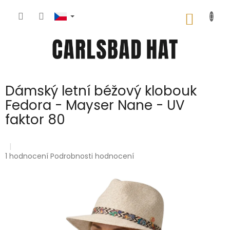
Přejít
na
NÁKUP
obsah
KOŠÍK
Dámský letní béžový klobouk
Fedora - Mayser Nane - UV
faktor 80
Průměrné
1 hodnocení
Podrobnosti hodnocení
hodnocení
produktu
je
5,0
z
5
hvězdiček.