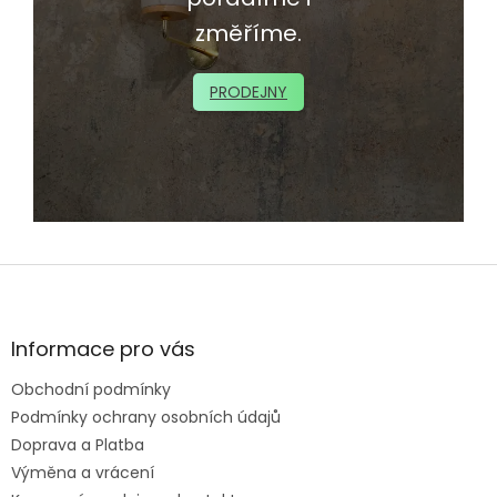
změříme.
PRODEJNY
Z
á
p
a
Informace pro vás
t
Obchodní podmínky
í
Podmínky ochrany osobních údajů
Doprava a Platba
Výměna a vrácení