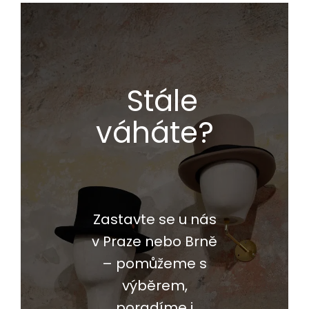
Stále
váháte?
Zastavte se u nás
v Praze nebo Brně
– pomůžeme s
výběrem,
poradíme i