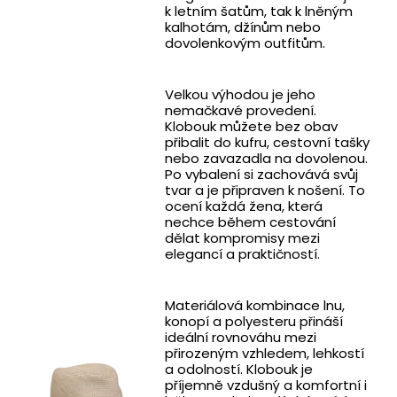
k letním šatům, tak k lněným
kalhotám, džínům nebo
dovolenkovým outfitům.
Velkou výhodou je jeho
nemačkavé provedení.
Klobouk můžete bez obav
přibalit do kufru, cestovní tašky
nebo zavazadla na dovolenou.
Po vybalení si zachovává svůj
tvar a je připraven k nošení. To
ocení každá žena, která
nechce během cestování
dělat kompromisy mezi
elegancí a praktičností.
Materiálová kombinace lnu,
konopí a polyesteru přináší
ideální rovnováhu mezi
přirozeným vzhledem, lehkostí
a odolností. Klobouk je
příjemně vzdušný a komfortní i