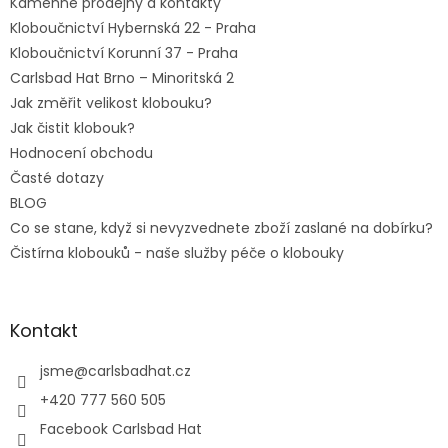
Kamenné prodejny a kontakty
Kloboučnictví Hybernská 22 - Praha
Kloboučnictví Korunní 37 - Praha
Carlsbad Hat Brno – Minoritská 2
Jak změřit velikost klobouku?
Jak čistit klobouk?
Hodnocení obchodu
Časté dotazy
BLOG
Co se stane, když si nevyzvednete zboží zaslané na dobírku?
Čistírna klobouků - naše služby péče o klobouky
Kontakt
jsme
@
carlsbadhat.cz
+420 777 560 505
Facebook Carlsbad Hat