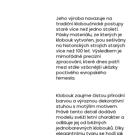
Jeho výroba navazuje na
tradiční kloboučnické postupy
staré více než jedno století.
Pásky materiálu, ze kterých je
klobouk vytvořen, jsou sešívány
na historických strojích starých
více než 100 let. Výsledkem je
mimořádně precizní
zpracování, které dnes patří
mezi stále vzácnější ukázky
poctivého evropského
řemesla.
Klobouk zaujme čistou přírodní
barvou a výraznou dekorativní
stuhou s motýlím motivem.
Právě tento detail dodává
modelu svěží letní charakter a
odlišuje jej od běžných
jednobarevných klobouků. Díky
elegantnímu tvaru se hodí jak