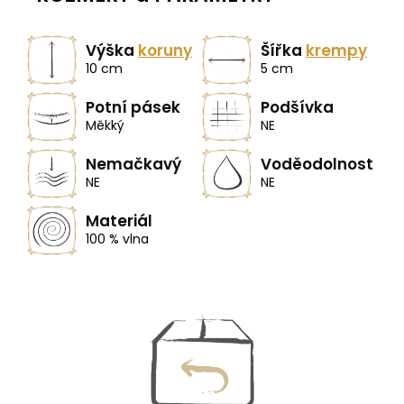
Výška
koruny
Šířka
krempy
10 cm
5 cm
Potní pásek
Podšívka
Měkký
NE
Nemačkavý
Voděodolnost
NE
NE
Materiál
100 % vlna