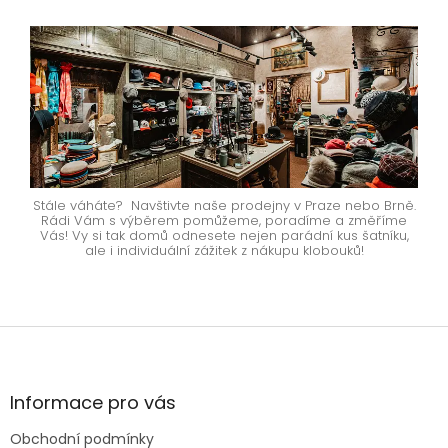
Stále váháte? Navštivte naše prodejny v Praze nebo Brně.
Rádi Vám s výběrem pomůžeme, poradíme a změříme
Vás! Vy si tak domů odnesete nejen parádní kus šatníku,
ale i individuální zážitek z nákupu klobouků!
Z
á
p
a
Informace pro vás
t
Obchodní podmínky
í