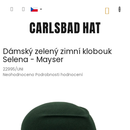
Přejít
na
NÁKUP
obsah
KOŠÍK
Dámský zelený zimní klobouk
Selena - Mayser
22995/UNI
Průměrné
Neohodnoceno
Podrobnosti hodnocení
hodnocení
produktu
je
0,0
z
5
hvězdiček.