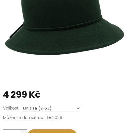
4 299 Kč
Měrná
Velikost
cena:
Můžeme doručit do:
11.8.2026