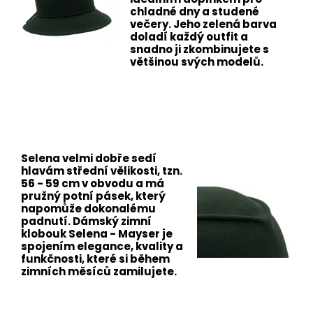
chladné dny a studené
večery. Jeho zelená barva
doladí každý outfit a
snadno ji zkombinujete s
většinou svých modelů.
Selena velmi dobře sedí
hlavám střední vělikosti, tzn.
56 - 59 cm v obvodu a má
pružný potní pásek, který
napomůže dokonalému
padnutí. Dámský zimní
klobouk Selena - Mayser je
spojením elegance, kvality a
funkčnosti, které si během
zimních měsíců zamilujete.