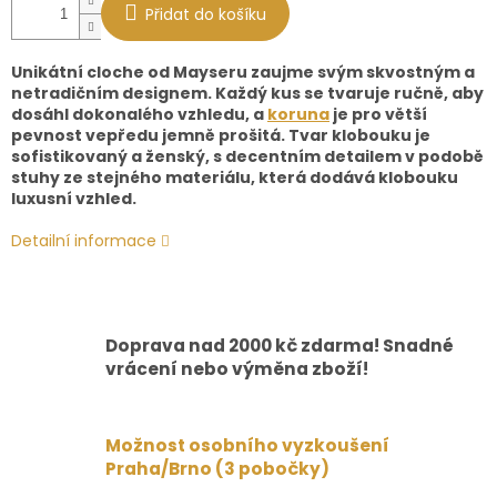
Přidat do košíku
Unikátní cloche od Mayseru zaujme svým skvostným a
netradičním designem. Každý kus se tvaruje ručně, aby
dosáhl dokonalého vzhledu, a
koruna
je pro větší
pevnost vepředu jemně prošitá. Tvar klobouku je
sofistikovaný a ženský, s decentním detailem v podobě
stuhy ze stejného materiálu, která dodává klobouku
luxusní vzhled.
Detailní informace
Doprava nad 2000 kč zdarma! Snadné
vrácení nebo výměna zboží!
Možnost osobního vyzkoušení
Praha/Brno (3 pobočky)