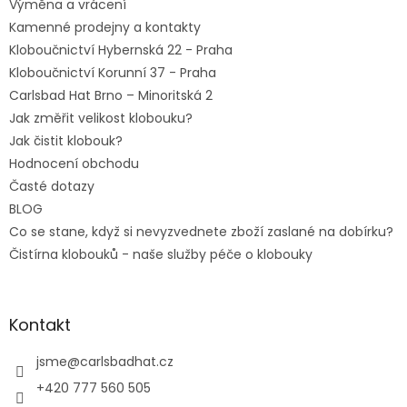
Výměna a vrácení
Kamenné prodejny a kontakty
Kloboučnictví Hybernská 22 - Praha
Kloboučnictví Korunní 37 - Praha
Carlsbad Hat Brno – Minoritská 2
Jak změřit velikost klobouku?
Jak čistit klobouk?
Hodnocení obchodu
Časté dotazy
BLOG
Co se stane, když si nevyzvednete zboží zaslané na dobírku?
Čistírna klobouků - naše služby péče o klobouky
Kontakt
jsme
@
carlsbadhat.cz
+420 777 560 505