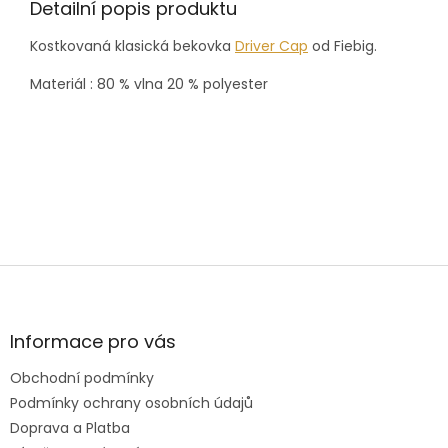
Detailní popis produktu
Kostkovaná klasická bekovka
Driver Cap
od Fiebig.
Materiál : 80 % vlna 20 % polyester
Z
á
p
a
Informace pro vás
t
Obchodní podmínky
í
Podmínky ochrany osobních údajů
Doprava a Platba