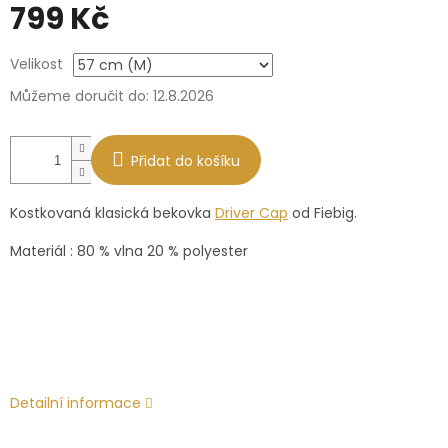
799 Kč
Měrná
Velikost
cena:
Můžeme doručit do:
12.8.2026
Přidat do košíku
Kostkovaná klasická bekovka
Driver Cap
od Fiebig.
Materiál : 80 % vlna 20 % polyester
Detailní informace