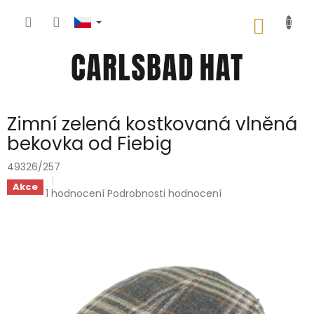
Přejít
na
NÁKUP
obsah
KOŠÍK
Zimní zelená kostkovaná vlněná
bekovka od Fiebig
49326/257
Akce
Průměrné
1 hodnocení
Podrobnosti hodnocení
hodnocení
produktu
je
5,0
z
5
hvězdiček.