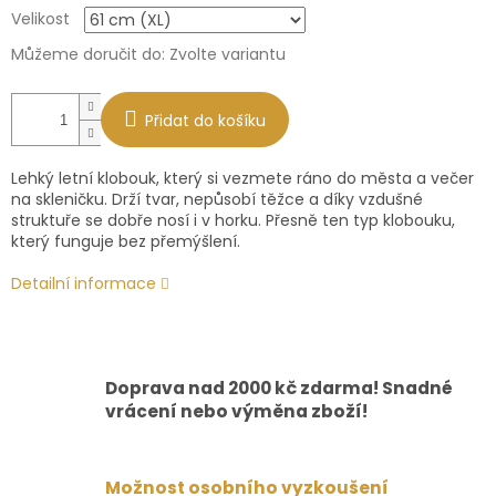
Měrná
Velikost
cena:
Můžeme doručit do:
Zvolte variantu
Přidat do košíku
Lehký letní klobouk, který si vezmete ráno do města a večer
na skleničku. Drží tvar, nepůsobí těžce a díky vzdušné
struktuře se dobře nosí i v horku. Přesně ten typ klobouku,
který funguje bez přemýšlení.
Detailní informace
Doprava nad 2000 kč zdarma! Snadné
vrácení nebo výměna zboží!
Možnost osobního vyzkoušení