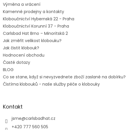
Výměna a vrácení
Kamenné prodejny a kontakty
Kloboučnictví Hybernská 22 - Praha
Kloboučnictví Korunní 37 - Praha
Carlsbad Hat Brno – Minoritská 2
Jak změřit velikost klobouku?
Jak čistit klobouk?
Hodnocení obchodu
Časté dotazy
BLOG
Co se stane, když si nevyzvednete zboží zaslané na dobírku?
Čistírna klobouků - naše služby péče o klobouky
Kontakt
jsme
@
carlsbadhat.cz
+420 777 560 505