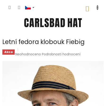
Přejít
na
NÁKUP
obsah
KOŠÍK
Letní fedora klobouk Fiebig
Akce
Průměrné
Neohodnoceno
Podrobnosti hodnocení
hodnocení
produktu
je
0,0
z
5
hvězdiček.