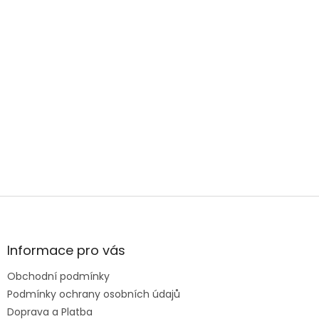
– pomůžeme s
výběrem,
poradíme i
změříme.
PRODEJNY
Z
á
p
a
Informace pro vás
t
Obchodní podmínky
í
Podmínky ochrany osobních údajů
Doprava a Platba