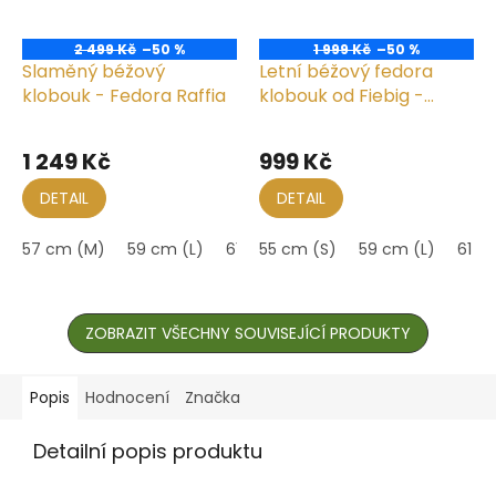
2 499 Kč
–50 %
1 999 Kč
–50 %
Slaměný béžový
Letní béžový fedora
klobouk - Fedora Raffia
klobouk od Fiebig -
Traveller Fedora Tropez
Průměrné
hodnocení
1 249 Kč
999 Kč
produktu
je
DETAIL
DETAIL
5,0
z
57 cm (M)
59 cm (L)
61 cm (XL)
55 cm (S)
59 cm (L)
61 c
5
hvězdiček.
ZOBRAZIT VŠECHNY SOUVISEJÍCÍ PRODUKTY
Popis
Hodnocení
Značka
Detailní popis produktu