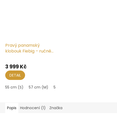
Pravý panamský
klobouk Fiebig – ručně
pletený s perforací
3 999 Kč
DETAIL
55 cm (S)
57 cm (M)
59 cm (L)
61 cm (XL)
Popis
Hodnocení (1)
Značka