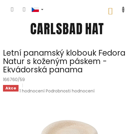
Přejít
na
NÁKUP
obsah
KOŠÍK
Letní panamský klobouk Fedora
Natur s koženým páskem -
Ekvádorská panama
166760/59
Akce
Průměrné
1 hodnocení
Podrobnosti hodnocení
hodnocení
produktu
je
5,0
z
5
hvězdiček.