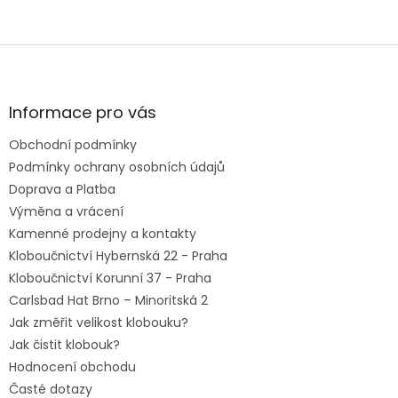
Vás! Vy si tak domů odnesete nejen parádní kus šatníku,
ale i individuální zážitek z nákupu klobouků!
Z
á
p
a
Informace pro vás
t
Obchodní podmínky
í
Podmínky ochrany osobních údajů
Doprava a Platba
Výměna a vrácení
Kamenné prodejny a kontakty
Kloboučnictví Hybernská 22 - Praha
Kloboučnictví Korunní 37 - Praha
Carlsbad Hat Brno – Minoritská 2
Jak změřit velikost klobouku?
Jak čistit klobouk?
Hodnocení obchodu
Časté dotazy