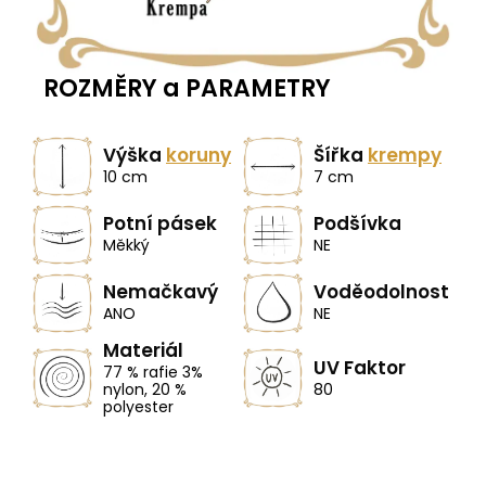
ROZMĚRY a PARAMETRY
Výška
koruny
Šířka
krempy
10 cm
7 cm
Potní pásek
Podšívka
Měkký
NE
Nemačkavý
Voděodolnost
ANO
NE
Materiál
UV Faktor
77 % rafie 3%
nylon, 20 %
80
polyester