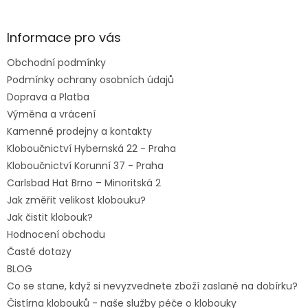
á
p
a
Informace pro vás
t
Obchodní podmínky
í
Podmínky ochrany osobních údajů
Doprava a Platba
Výměna a vrácení
Kamenné prodejny a kontakty
Kloboučnictví Hybernská 22 - Praha
Kloboučnictví Korunní 37 - Praha
Carlsbad Hat Brno – Minoritská 2
Jak změřit velikost klobouku?
Jak čistit klobouk?
Hodnocení obchodu
Časté dotazy
BLOG
Co se stane, když si nevyzvednete zboží zaslané na dobírku?
Čistírna klobouků - naše služby péče o klobouky