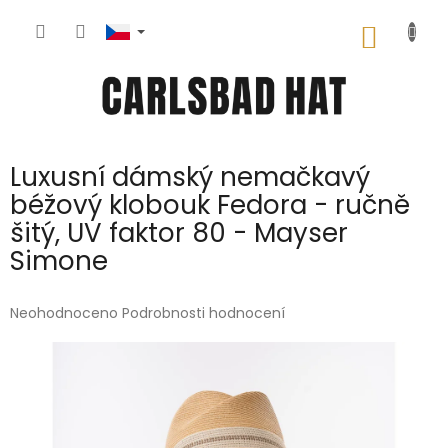
Přejít
na
NÁKUP
obsah
KOŠÍK
Luxusní dámský nemačkavý
béžový klobouk Fedora - ručně
šitý, UV faktor 80 - Mayser
Simone
Průměrné
Neohodnoceno
Podrobnosti hodnocení
hodnocení
produktu
je
0,0
z
5
hvězdiček.