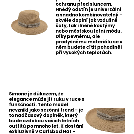
ochranu před sluncem.
Hnědý odstín je univerzální
a snadno kombinovatelný –
skvěle doplní jak vzdušné
šaty, tak i lněné kostýmy
nebo městskou letní módu.
Díky pevnému, ale
prodyšnému materiálu se v
něm budete cítit pohodlně i
při vysokých teplotách.
Simone je důkazem, že
elegance může jít ruku v ruce s
funkčností. Tento model
nevznikl jako sezónní trend – je
to nadčasový doplněk, který
bude ozdobou vašich letních
outfitů po mnoho let. K dostání
exkluzivně v Carlsbad Hat –