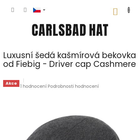
Přejít
na
NÁKUP
obsah
KOŠÍK
Luxusní šedá kašmírová bekovka
od Fiebig - Driver cap Cashmere
Akce
Průměrné
1 hodnocení
Podrobnosti hodnocení
hodnocení
produktu
je
5,0
z
5
hvězdiček.