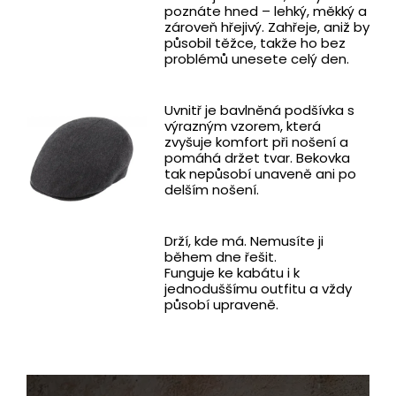
poznáte hned – lehký, měkký a
zároveň hřejivý. Zahřeje, aniž by
působil těžce, takže ho bez
problémů unesete celý den.
Uvnitř je bavlněná podšívka s
výrazným vzorem, která
zvyšuje komfort při nošení a
pomáhá držet tvar. Bekovka
tak nepůsobí unaveně ani po
delším nošení.
Drží, kde má. Nemusíte ji
během dne řešit.
Funguje ke kabátu i k
jednoduššímu outfitu a vždy
působí upraveně.