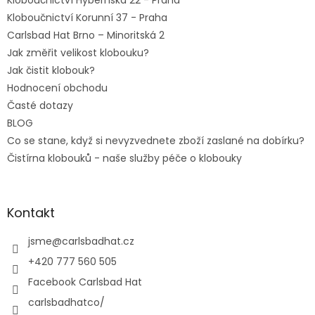
Kloboučnictví Hybernská 22 - Praha
Kloboučnictví Korunní 37 - Praha
Carlsbad Hat Brno – Minoritská 2
Jak změřit velikost klobouku?
Jak čistit klobouk?
Hodnocení obchodu
Časté dotazy
BLOG
Co se stane, když si nevyzvednete zboží zaslané na dobírku?
Čistírna klobouků - naše služby péče o klobouky
Kontakt
jsme
@
carlsbadhat.cz
+420 777 560 505
Facebook Carlsbad Hat
carlsbadhatco/