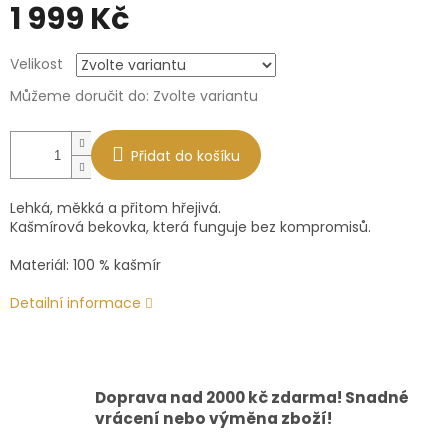
1 999 Kč
Měrná
Velikost
cena:
Můžeme doručit do:
Zvolte variantu
Přidat do košíku
Lehká, měkká a přitom hřejivá.
Kašmírová bekovka, která funguje bez kompromisů.
Materiál: 100 % kašmír
Detailní informace
Doprava nad 2000 kč zdarma! Snadné
vrácení nebo výměna zboží!