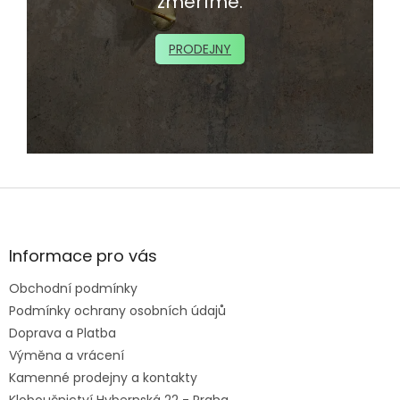
změříme.
PRODEJNY
Z
á
p
a
Informace pro vás
t
Obchodní podmínky
í
Podmínky ochrany osobních údajů
Doprava a Platba
Výměna a vrácení
Kamenné prodejny a kontakty