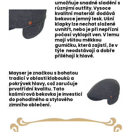
umožňuje snadné sladění s
různými outfity. Vysoce
kvalitní materiál dodává
bekovce jemný lesk. Ušní
klapky lze nechat složené
uvnitřt, nebo je při nepřízni
počasí vyklopit ven. V lemu
mají všitou měkkou
gumičku, která zajistí, že v
týle neodstávají a dobře
přiléhají k hlavě.
Mayser je značkou s bohatou
tradicí v oblasti klobouků a
pokrývek hlavy, což zaručuje
prvotřídní kvalitu. Tato
kašmírová bekovka je investicí
do pohodlného a stylového
zimního oblečení.