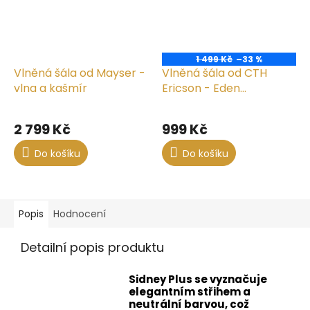
1 499 Kč
–33 %
Vlněná šála od Mayser -
Vlněná šála od CTH
vlna a kašmír
Ericson - Eden
Cashmere & Wool
2 799 Kč
999 Kč
Do košíku
Do košíku
Popis
Hodnocení
Detailní popis produktu
Sidney Plus se vyznačuje
elegantním střihem a
neutrální barvou, což