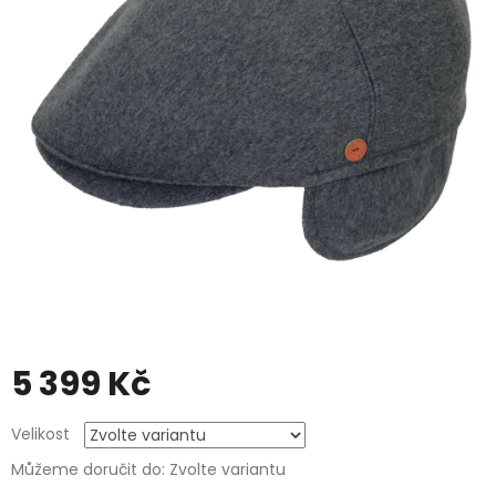
5 399 Kč
Měrná
Velikost
cena:
Můžeme doručit do:
Zvolte variantu