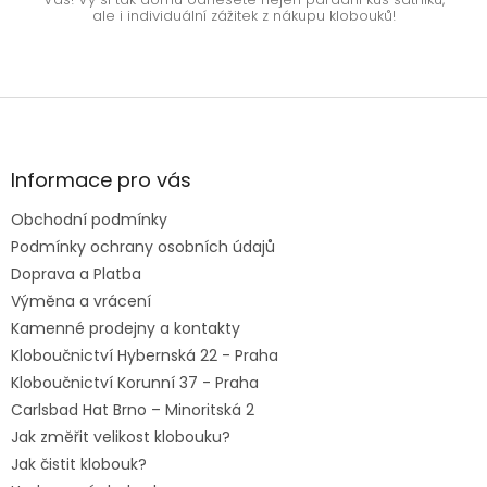
ale i individuální zážitek z nákupu klobouků!
Z
á
p
a
Informace pro vás
t
Obchodní podmínky
í
Podmínky ochrany osobních údajů
Doprava a Platba
Výměna a vrácení
Kamenné prodejny a kontakty
Kloboučnictví Hybernská 22 - Praha
Kloboučnictví Korunní 37 - Praha
Carlsbad Hat Brno – Minoritská 2
Jak změřit velikost klobouku?
Jak čistit klobouk?