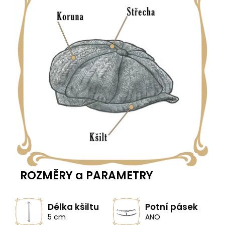
ROZMĚRY a PARAMETRY
Délka kšiltu
Potní pásek
5 cm
ANO