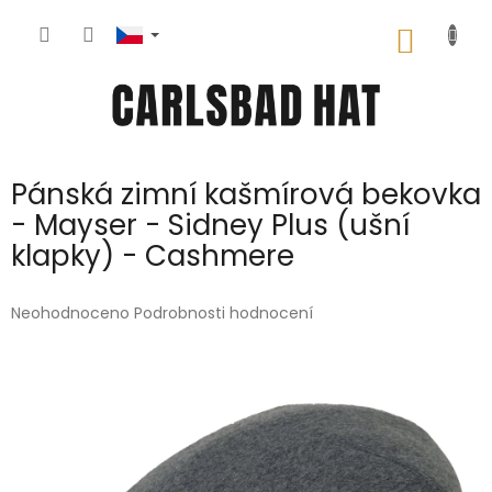
Přejít
na
NÁKUP
obsah
KOŠÍK
Pánská zimní kašmírová bekovka
- Mayser - Sidney Plus (ušní
klapky) - Cashmere
Průměrné
Neohodnoceno
Podrobnosti hodnocení
hodnocení
produktu
je
0,0
z
5
hvězdiček.