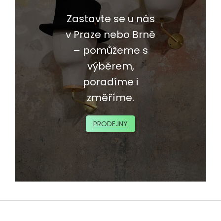
Zastavte se u nás
v Praze nebo Brně
– pomůžeme s
výběrem,
poradíme i
změříme.
PRODEJNY
Z
á