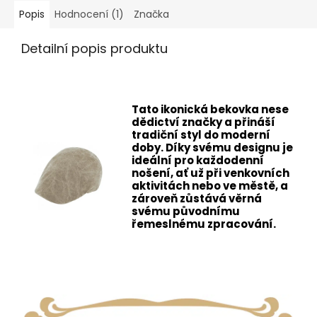
Popis
Hodnocení (1)
Značka
Detailní popis produktu
Tato ikonická bekovka nese
dědictví značky a přináší
tradiční styl do moderní
doby. Díky svému designu je
ideální pro každodenní
nošení, ať už při venkovních
aktivitách nebo ve městě, a
zároveň zůstává věrná
svému původnímu
řemeslnému zpracování.