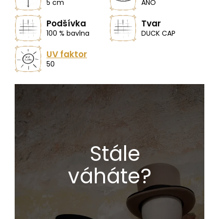
5 cm
ANO
Podšívka
Tvar
100 % bavlna
DUCK CAP
UV faktor
50
Stále
váháte?