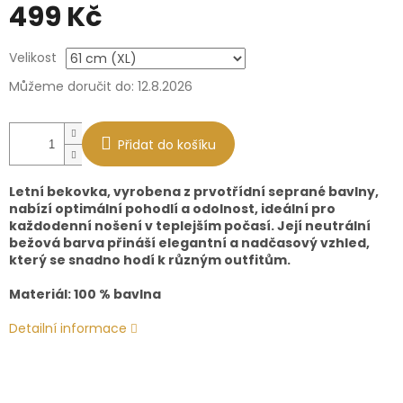
499 Kč
Měrná
Velikost
cena:
Můžeme doručit do:
12.8.2026
Přidat do košíku
Letní bekovka, vyrobena z prvotřídní seprané bavlny,
nabízí optimální pohodlí a odolnost, ideální pro
každodenní nošení v teplejším počasí. Její neutrální
bežová barva přináší elegantní a nadčasový vzhled,
který se snadno hodí k různým outfitům.
Materiál: 100 % bavlna
Detailní informace