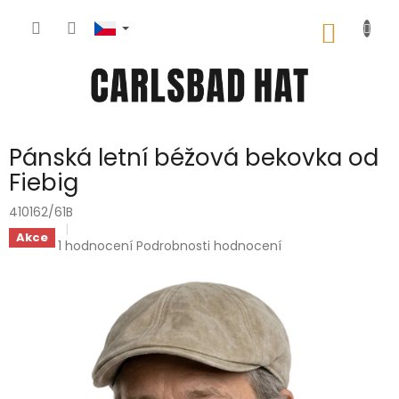
Přejít
na
NÁKUP
obsah
KOŠÍK
Pánská letní béžová bekovka od
Fiebig
410162/61B
Akce
Průměrné
1 hodnocení
Podrobnosti hodnocení
hodnocení
produktu
je
5,0
z
5
hvězdiček.