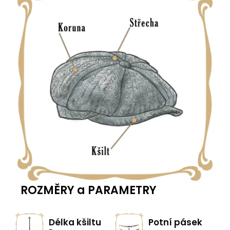
ROZMĚRY a PARAMETRY
Délka kšiltu
Potní pásek