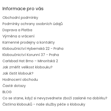
p
a
Informace pro vás
t
Obchodní podmínky
í
Podmínky ochrany osobních údajů
Doprava a Platba
Výměna a vrácení
Kamenné prodejny a kontakty
Kloboučnictví Hybernská 22 - Praha
Kloboučnictví Korunní 37 - Praha
Carlsbad Hat Brno – Minoritská 2
Jak změřit velikost klobouku?
Jak čistit klobouk?
Hodnocení obchodu
Časté dotazy
BLOG
Co se stane, když si nevyzvednete zboží zaslané na dobírku?
Čistírna klobouků - naše služby péče o klobouky