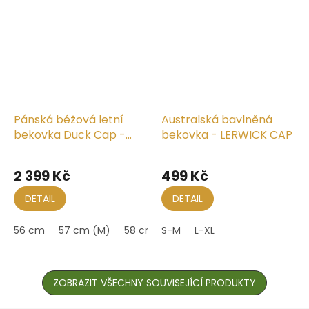
Pánská béžová letní
Australská bavlněná
bekovka Duck Cap -
bekovka - LERWICK CAP
Mayser - UV faktor 30 -
Průměrné
Paddy Beige-Gem
hodnocení
2 399 Kč
499 Kč
produktu
je
DETAIL
DETAIL
5,0
z
56 cm
57 cm (M)
58 cm
S-M
59 cm (L)
L-XL
60 cm
61 cm 
5
hvězdiček.
ZOBRAZIT VŠECHNY SOUVISEJÍCÍ PRODUKTY