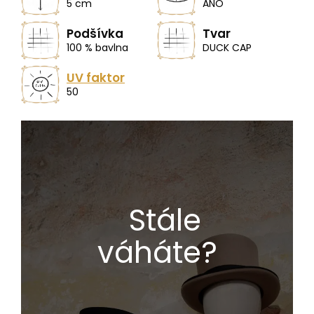
5 cm
ANO
Podšívka
Tvar
100 % bavlna
DUCK CAP
UV faktor
50
Stále
váháte?