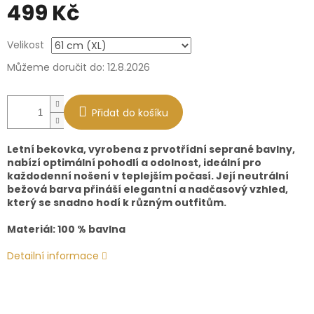
499 Kč
Měrná
Velikost
cena:
Můžeme doručit do:
12.8.2026
Přidat do košíku
Letní bekovka, vyrobena z prvotřídní seprané bavlny,
nabízí optimální pohodlí a odolnost, ideální pro
každodenní nošení v teplejším počasí. Její neutrální
bežová barva přináší elegantní a nadčasový vzhled,
který se snadno hodí k různým outfitům.
Materiál: 100 % bavlna
Detailní informace