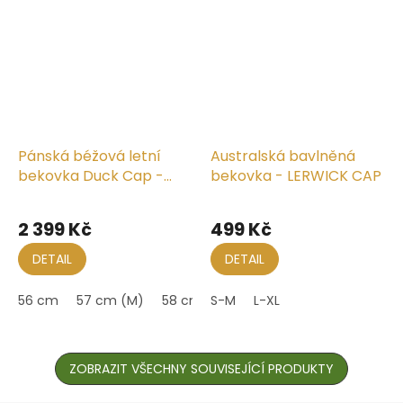
Pánská béžová letní
Australská bavlněná
bekovka Duck Cap -
bekovka - LERWICK CAP
Mayser - UV faktor 30 -
Průměrné
Paddy Beige-Gem
hodnocení
2 399 Kč
499 Kč
produktu
je
DETAIL
DETAIL
5,0
z
56 cm
57 cm (M)
58 cm
S-M
59 cm (L)
L-XL
60 cm
61 cm 
5
hvězdiček.
ZOBRAZIT VŠECHNY SOUVISEJÍCÍ PRODUKTY