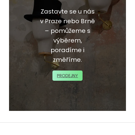
Zastavte se u nás
v Praze nebo Brně
– pomůžeme s
výběrem,
poradíme i
změříme.
PRODEJNY
Z
á