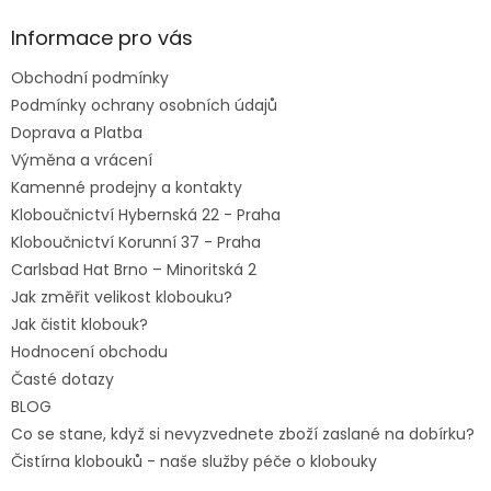
p
a
Informace pro vás
t
Obchodní podmínky
í
Podmínky ochrany osobních údajů
Doprava a Platba
Výměna a vrácení
Kamenné prodejny a kontakty
Kloboučnictví Hybernská 22 - Praha
Kloboučnictví Korunní 37 - Praha
Carlsbad Hat Brno – Minoritská 2
Jak změřit velikost klobouku?
Jak čistit klobouk?
Hodnocení obchodu
Časté dotazy
BLOG
Co se stane, když si nevyzvednete zboží zaslané na dobírku?
Čistírna klobouků - naše služby péče o klobouky