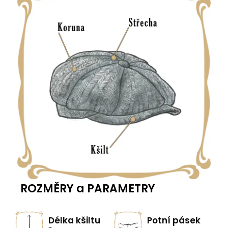
ROZMĚRY a PARAMETRY
Délka kšiltu
Potní pásek