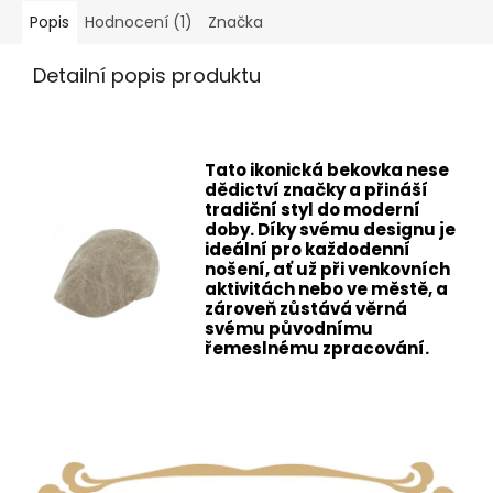
Popis
Hodnocení (1)
Značka
Detailní popis produktu
Tato ikonická bekovka nese
dědictví značky a přináší
tradiční styl do moderní
doby. Díky svému designu je
ideální pro každodenní
nošení, ať už při venkovních
aktivitách nebo ve městě, a
zároveň zůstává věrná
svému původnímu
řemeslnému zpracování.