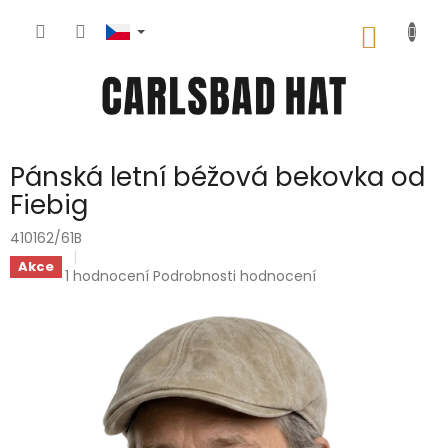
Přejít
na
NÁKUP
obsah
KOŠÍK
Pánská letní béžová bekovka od
Fiebig
410162/61B
Akce
Průměrné
1 hodnocení
Podrobnosti hodnocení
hodnocení
produktu
je
5,0
z
5
hvězdiček.