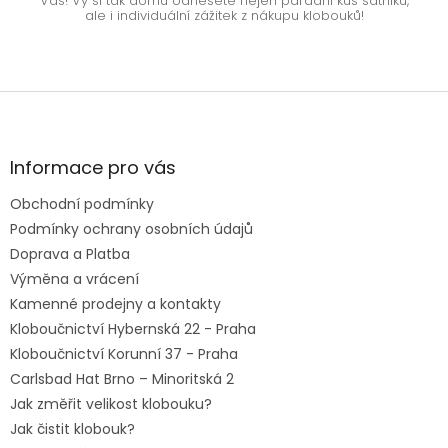
Vás! Vy si tak domů odnesete nejen parádní kus šatníku,
ale i individuální zážitek z nákupu klobouků!
Z
á
p
a
Informace pro vás
t
Obchodní podmínky
í
Podmínky ochrany osobních údajů
Doprava a Platba
Výměna a vrácení
Kamenné prodejny a kontakty
Kloboučnictví Hybernská 22 - Praha
Kloboučnictví Korunní 37 - Praha
Carlsbad Hat Brno – Minoritská 2
Jak změřit velikost klobouku?
Jak čistit klobouk?