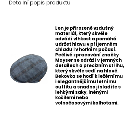
Detailní popis produktu
Len je přirozeně vzdušný
materiál, který skvěle
odvádí vlhkost a pomáhá
udržet hlavu v příjemném
chladu i v horkém počasí.
Pečlivé zpracování značky
Mayser se odráží v jemných
detailech a precizním střihu,
který skvěle sedí na hlavě.
Bekovka se hodí k ležérnímu
i elegantnějšímu letnímu
outfitu a snadno ji sladíte s
lehkými saky, lněnými
košilemi nebo
volnočasovými kalhotami.