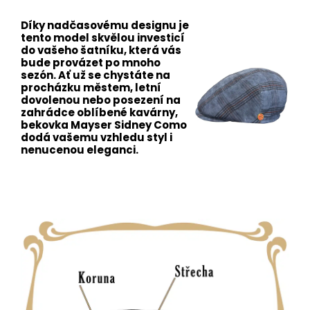
Díky nadčasovému designu je
tento model skvělou investicí
do vašeho šatníku, která vás
bude provázet po mnoho
sezón. Ať už se chystáte na
procházku městem, letní
dovolenou nebo posezení na
zahrádce oblíbené kavárny,
bekovka Mayser Sidney Como
dodá vašemu vzhledu styl i
nenucenou eleganci.