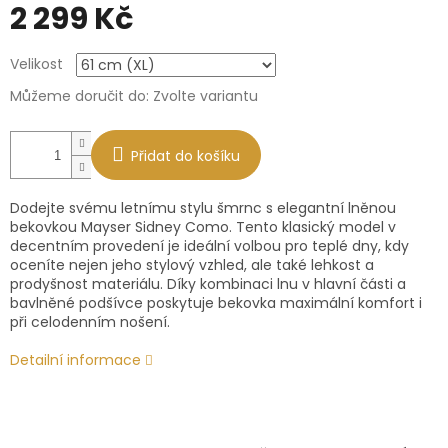
2 299 Kč
Měrná
Velikost
cena:
Můžeme doručit do:
Zvolte variantu
Přidat do košíku
Dodejte svému letnímu stylu šmrnc s elegantní lněnou
bekovkou Mayser Sidney Como. Tento klasický model v
decentním provedení je ideální volbou pro teplé dny, kdy
oceníte nejen jeho stylový vzhled, ale také lehkost a
prodyšnost materiálu. Díky kombinaci lnu v hlavní části a
bavlněné podšívce poskytuje bekovka maximální komfort i
při celodenním nošení.
Detailní informace