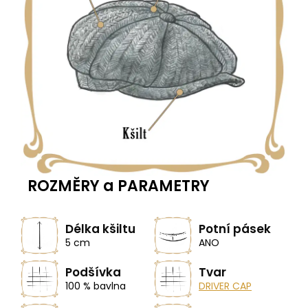
ROZMĚRY a PARAMETRY
Délka kšiltu
Potní pásek
5 cm
ANO
Podšívka
Tvar
100 % bavlna
DRIVER CAP