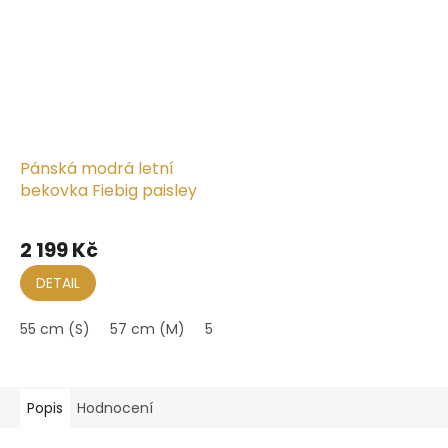
Pánská modrá letní
bekovka Fiebig paisley
2 199 Kč
DETAIL
55 cm (S)
57 cm (M)
59 cm (L)
61 cm (XL)
Popis
Hodnocení