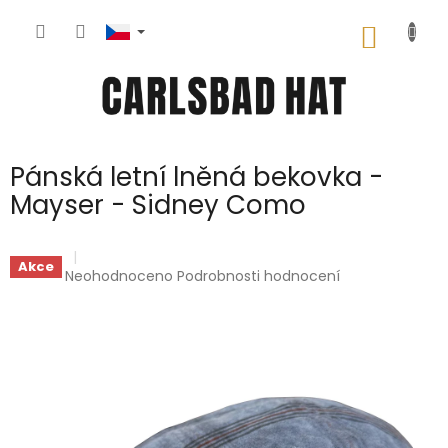
Přejít
na
NÁKUP
obsah
KOŠÍK
Pánská letní lněná bekovka -
Mayser - Sidney Como
Akce
Průměrné
Neohodnoceno
Podrobnosti hodnocení
hodnocení
produktu
je
0,0
z
5
hvězdiček.