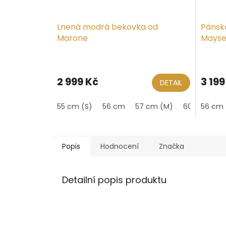
Lnená modrá bekovka od
Pánsk
Marone
Mayse
2 999 Kč
3 199
DETAIL
55 cm (S)
56 cm
57 cm (M)
60 cm
56 cm
61
Popis
Hodnocení
Značka
Detailní popis produktu