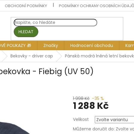
OBCHODNÍ PODMÍNKY
PODMÍNKY OCHRANY OSOBNÍCH ÚDAJ
HLEDAT
OVÉ POUKAZY 🎁
Značky
Hodnocení obchodu
Kam
Bekovky - driver cap
Pánská modrá lněná letní bekovka
bekovka - Fiebig (UV 50)
1 998 Kč
–35 %
1 288 Kč
Měrná
Velikost
cena:
Můžeme doručit do:
Zvolte v