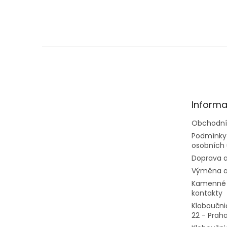
Z
á
p
a
t
Informa
í
Obchodní
Podmínky
osobních 
Doprava a
Výměna a
Kamenné 
kontakty
Kloboučni
22 - Prah