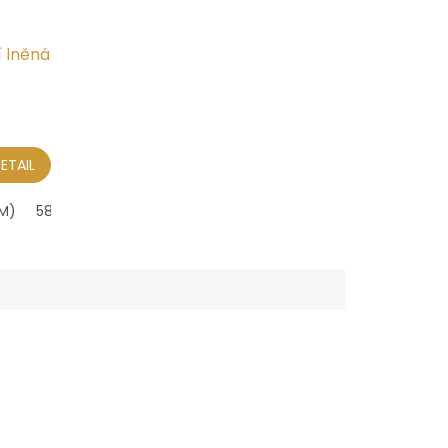
í lněná
ETAIL
M)
58 cm
59 cm (L)
60 cm
61 cm (XL)