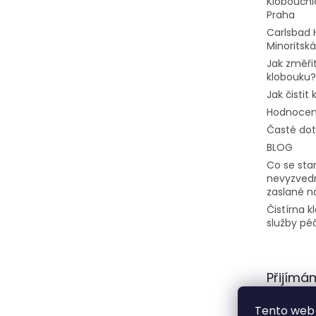
Kloboučni
Praha
Carlsbad 
Minoritská
Jak změřit
klobouku?
Jak čistit
Hodnocen
Časté do
BLOG
Co se stan
nevyzvedn
zaslané n
Čistírna 
služby pé
Přijímá
platby
Tento web 