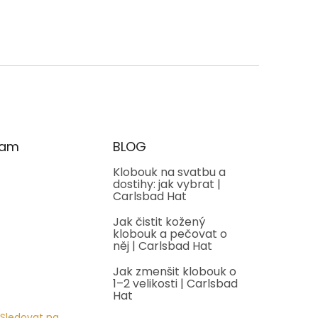
ram
BLOG
Klobouk na svatbu a
dostihy: jak vybrat |
Carlsbad Hat
Jak čistit kožený
klobouk a pečovat o
něj | Carlsbad Hat
Jak zmenšit klobouk o
1–2 velikosti | Carlsbad
Hat
Sledovat na