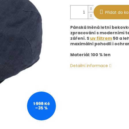
Přidat do ko
Pánská lněná letní bekovka
zpracování s moderními t
záření. S
uv filtrem
50 a l
maximální pohodlí i ochra
Materiál: 100 % len
Detailní informace
1 998 Kč
–35 %