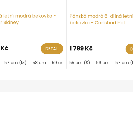
á letní modrá bekovka -
Pánská modrá 6-dílná letn
r Sidney
bekovka - Carlsbad Hat
 Kč
1 799 Kč
DETAIL
D
 cm (XL)
57 cm (M)
58 cm
59 cm (L)
55 cm (S)
56 cm
57 cm (