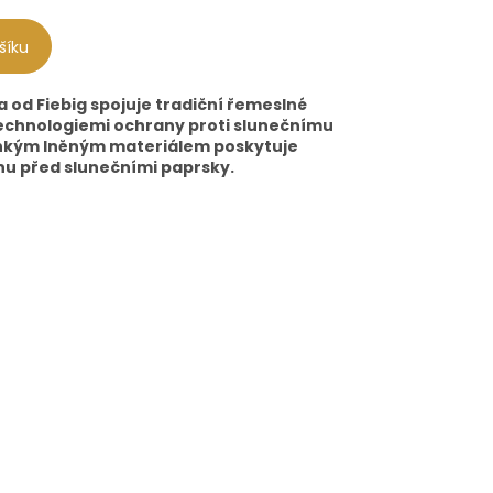
šíku
 od Fiebig spojuje tradiční řemeslné
echnologiemi ochrany proti slunečnímu
ehkým lněným materiálem poskytuje
nu před slunečními paprsky.