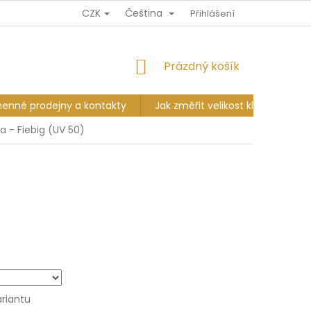
CZK
Čeština
Ů
DOPRAVA A PLATBA
VÝMĚNA A VRÁCENÍ
Přihlášení
KAMENNÉ PR
NÁKUPNÍ
Prázdný košík
KOŠÍK
enné prodejny a kontakty
Jak změřit velikost klobouku?
 - Fiebig (UV 50)
ariantu