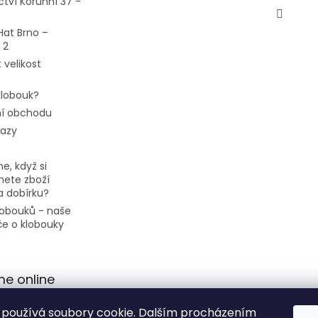
ctví Korunní 37 -
Hat Brno –
 2
 velikost
 klobouk?
í obchodu
tazy
e, když si
ete zboží
a dobírku?
klobouků - naše
če o klobouky
me online
používá soubory cookie. Dalším procházením