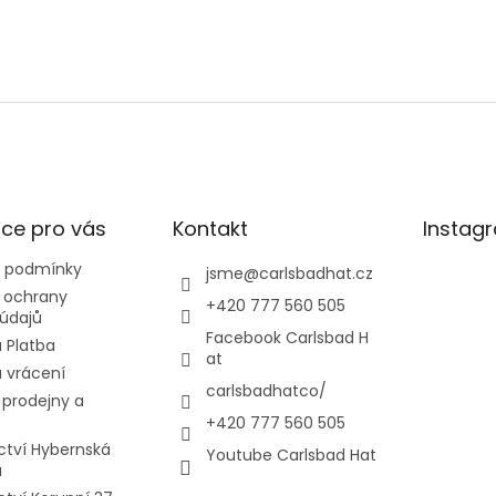
ce pro vás
Kontakt
Instag
 podmínky
jsme
@
carlsbadhat.cz
 ochrany
+420 777 560 505
údajů
Facebook Carlsbad H
 Platba
at
 vrácení
carlsbadhatco/
prodejny a
+420 777 560 505
ctví Hybernská
Youtube Carlsbad Hat
a