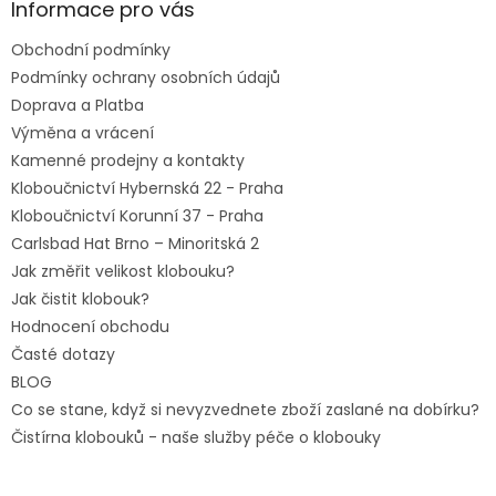
a
Informace pro vás
t
Obchodní podmínky
í
Podmínky ochrany osobních údajů
Doprava a Platba
Výměna a vrácení
Kamenné prodejny a kontakty
Kloboučnictví Hybernská 22 - Praha
Kloboučnictví Korunní 37 - Praha
Carlsbad Hat Brno – Minoritská 2
Jak změřit velikost klobouku?
Jak čistit klobouk?
Hodnocení obchodu
Časté dotazy
BLOG
Co se stane, když si nevyzvednete zboží zaslané na dobírku?
Čistírna klobouků - naše služby péče o klobouky