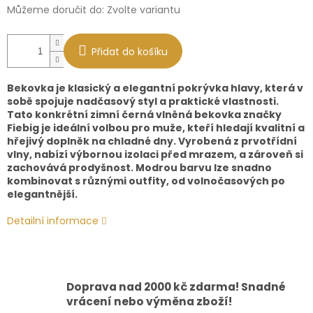
Můžeme doručit do:
Zvolte variantu
Přidat do košíku
Bekovka je klasický a elegantní pokrývka hlavy, která v
sobě spojuje nadčasový styl a praktické vlastnosti.
Tato konkrétní zimní černá vlněná bekovka značky
Fiebig je ideální volbou pro muže, kteří hledají kvalitní a
hřejivý doplněk na chladné dny. Vyrobená z prvotřídní
vlny, nabízí výbornou izolaci před mrazem, a zároveň si
zachovává prodyšnost. Modrou barvu lze snadno
kombinovat s různými outfity, od volnočasových po
elegantnější.
Detailní informace
Doprava nad 2000 kč zdarma! Snadné
vrácení nebo výměna zboží!