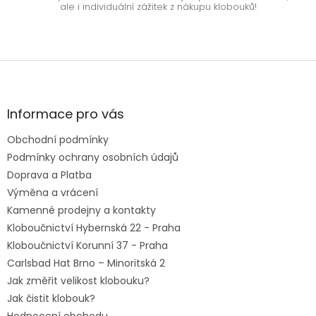
ale i individuální zážitek z nákupu klobouků!
Z
á
p
a
Informace pro vás
t
Obchodní podmínky
í
Podmínky ochrany osobních údajů
Doprava a Platba
Výměna a vrácení
Kamenné prodejny a kontakty
Kloboučnictví Hybernská 22 - Praha
Kloboučnictví Korunní 37 - Praha
Carlsbad Hat Brno – Minoritská 2
Jak změřit velikost klobouku?
Jak čistit klobouk?