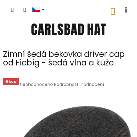
Přejít
na
NÁKUP
obsah
KOŠÍK
Zimní šedá bekovka driver cap
od Fiebig - šedá vlna a kůže
Akce
Průměrné
Neohodnoceno
Podrobnosti hodnocení
hodnocení
produktu
je
0,0
z
5
hvězdiček.