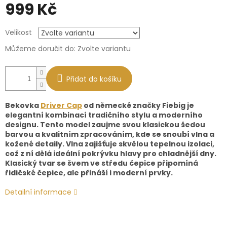
999 Kč
Měrná
Velikost
cena:
Můžeme doručit do:
Zvolte variantu
Přidat do košíku
Bekovka
Driver Cap
od německé značky Fiebig je
elegantní kombinací tradičního stylu a moderního
designu. Tento model zaujme svou klasickou šedou
barvou a kvalitním zpracováním, kde se snoubí vlna a
kožené detaily. Vlna zajišťuje skvělou tepelnou izolaci,
což z ní dělá ideální pokrývku hlavy pro chladnější dny.
Klasický tvar se švem ve středu čepice připomíná
řidičské čepice, ale přináší i moderní prvky.
Detailní informace