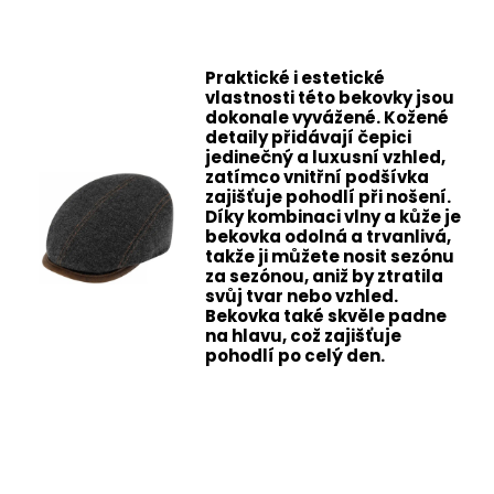
Praktické i estetické
vlastnosti této bekovky jsou
dokonale vyvážené. Kožené
detaily přidávají čepici
jedinečný a luxusní vzhled,
zatímco vnitřní podšívka
zajišťuje pohodlí při nošení.
Díky kombinaci vlny a kůže je
bekovka odolná a trvanlivá,
takže ji můžete nosit sezónu
za sezónou, aniž by ztratila
svůj tvar nebo vzhled.
Bekovka také skvěle padne
na hlavu, což zajišťuje
pohodlí po celý den.