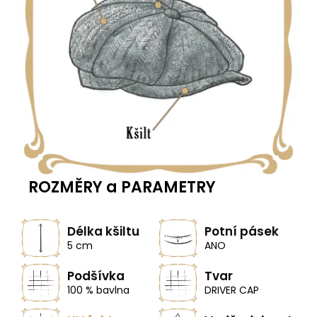
ROZMĚRY a PARAMETRY
Délka kšiltu
Potní pásek
5 cm
ANO
Podšívka
Tvar
100 % bavlna
DRIVER CAP