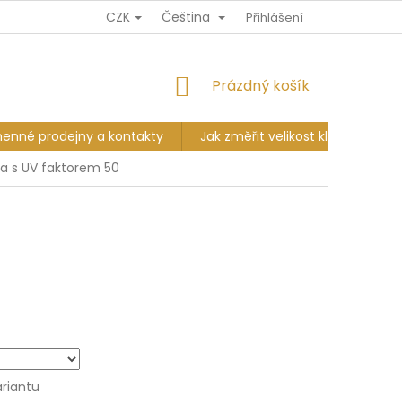
CZK
Čeština
Ů
DOPRAVA A PLATBA
VÝMĚNA A VRÁCENÍ
Přihlášení
KAMENNÉ PR
NÁKUPNÍ
Prázdný košík
KOŠÍK
enné prodejny a kontakty
Jak změřit velikost klobouku?
a s UV faktorem 50
ariantu