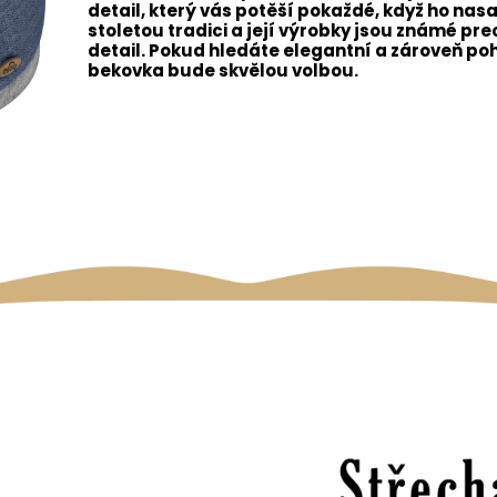
detail, který vás potěší pokaždé, když ho nas
stoletou tradici a její výrobky jsou známé p
detail. Pokud hledáte elegantní a zároveň poh
bekovka bude skvělou volbou.