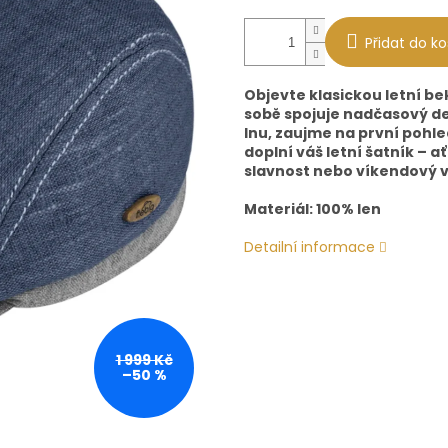
Přidat do ko
Objevte klasickou letní b
sobě spojuje nadčasový de
lnu, zaujme na první pohl
doplní váš letní šatník – 
slavnost nebo víkendový v
Materiál: 100% len
Detailní informace
1 999 Kč
–50 %