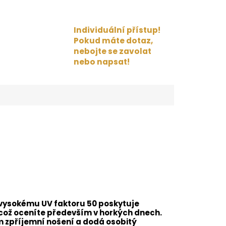
Individuální přístup!
Pokud máte dotaz,
nebojte se zavolat
nebo napsat!
ky vysokému UV faktoru 50 poskytuje
což oceníte především v horkých dnech.
 zpříjemní nošení a dodá osobitý