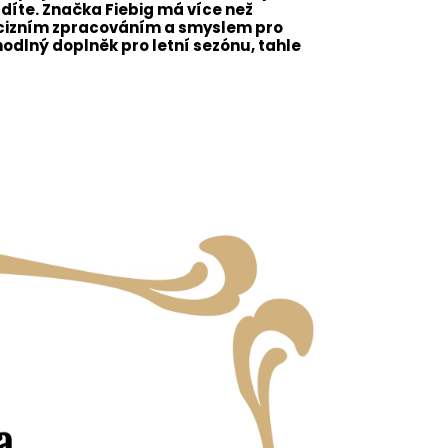
adíte.
Značka Fiebig má více než
recizním zpracováním a smyslem pro
odlný doplněk pro letní sezónu, tahle