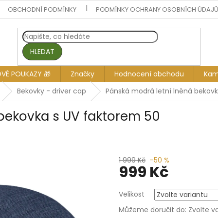
OBCHODNÍ PODMÍNKY
PODMÍNKY OCHRANY OSOBNÍCH ÚDAJ
HLEDAT
OVÉ POUKAZY 🎁
Značky
Hodnocení obchodu
Kam
Bekovky - driver cap
Pánská modrá letní lněná bekovk
bekovka s UV faktorem 50
1 999 Kč
–50 %
999 Kč
Měrná
Velikost
cena:
Můžeme doručit do:
Zvolte v