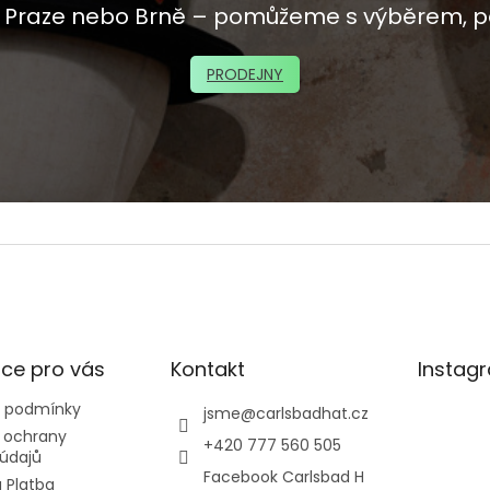
 v Praze nebo Brně – pomůžeme s výběrem, p
PRODEJNY
ce pro vás
Kontakt
Instag
 podmínky
jsme
@
carlsbadhat.cz
 ochrany
+420 777 560 505
údajů
Facebook Carlsbad H
 Platba