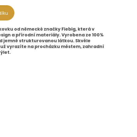
šíku
ekovku od německé značky Fiebig, která v
sign a přírodní materiály. Vyrobena ze 100%
ed jemně strukturovanou látkou. Skvěle
ať už vyrazíte na procházku městem, zahradní
ýlet.