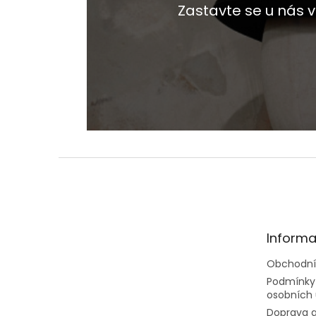
Zastavte se u nás
Z
á
p
a
t
Informa
í
Obchodní
Podmínky
osobních 
Doprava a