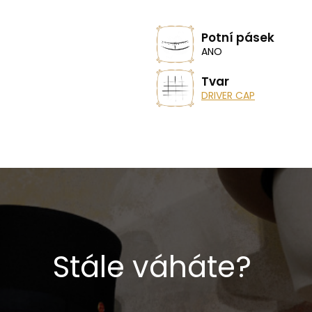
Potní pásek
ANO
Tvar
DRIVER CAP
Stále váháte?