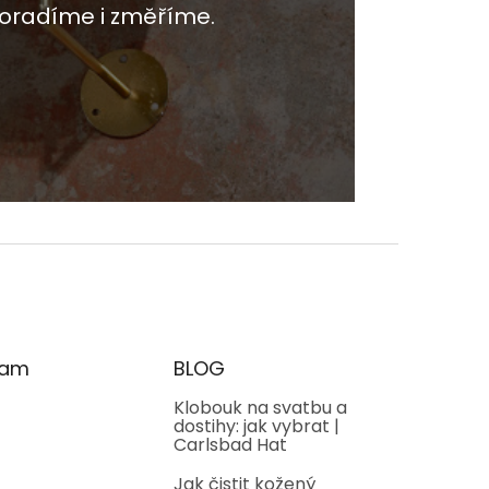
oradíme i změříme.
ram
BLOG
Klobouk na svatbu a
dostihy: jak vybrat |
Carlsbad Hat
Jak čistit kožený