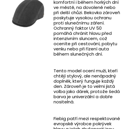
komfortní i během horkých dní
ve městě, na dovolené nebo
při delší chůzi. Bekovka zároveň
poskytuje vysokou ochranu
proti slunečnímu záření.
Ochranný faktor UV 50
pomáhá chránit hlavu před
intenzivním sluncem, což
oceníte při cestování, pobytu
venku nebo při řízení auta
během slunečných dní.
Tento model ocení muži, kteří
chtějí stylový, ale nenápadný
doplněk, který funguje každý
den. Zároveň je to velmi jistá
volba jako dárek, protože šedá
barva je univerzální a dobře
nositelná.
Fiebig patří mezi respektované
evropské výrobce pokrývek
hlavy a jejich zkušenosti jsou