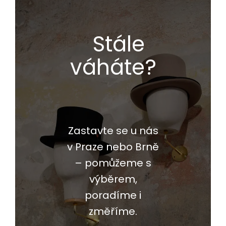
Stále
váháte?
Zastavte se u nás
v Praze nebo Brně
– pomůžeme s
výběrem,
poradíme i
změříme.