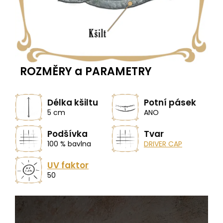
ROZMĚRY a PARAMETRY
Délka kšiltu
Potní pásek
5 cm
ANO
Podšívka
Tvar
100 % bavlna
DRIVER CAP
UV faktor
50