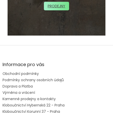
PRODEJNY
Z
á
p
a
Informace pro vás
t
Obchodní podmínky
í
Podmínky ochrany osobních údajů
Doprava a Platba
Výměna a vrácení
Kamenné prodejny a kontakty
Kloboučnictví Hybernská 22 - Praha
Kloboučnictví Korunní 37 - Praha