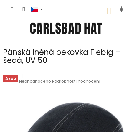
Přejít
na
NÁKUP
obsah
KOŠÍK
Pánská lněná bekovka Fiebig –
šedá, UV 50
Akce
Průměrné
Neohodnoceno
Podrobnosti hodnocení
hodnocení
produktu
je
0,0
z
5
hvězdiček.