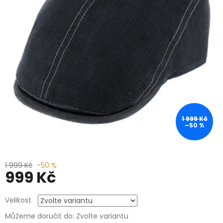
1 999 Kč
–50 %
1 999 Kč
–50 %
999 Kč
Měrná
Velikost
cena:
Můžeme doručit do:
Zvolte variantu