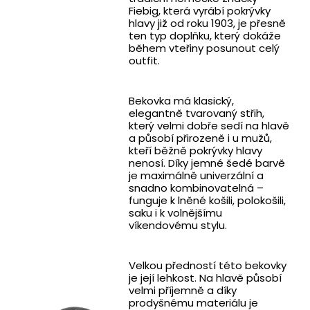
Fiebig, která vyrábí pokrývky
hlavy již od roku 1903, je přesně
ten typ doplňku, který dokáže
během vteřiny posunout celý
outfit.
Bekovka má klasický,
elegantně tvarovaný střih,
který velmi dobře sedí na hlavě
a působí přirozeně i u mužů,
kteří běžně pokrývky hlavy
nenosí. Díky jemné šedé barvě
je maximálně univerzální a
snadno kombinovatelná –
funguje k lněné košili, polokošili,
saku i k volnějšímu
víkendovému stylu.
Velkou předností této bekovky
je její lehkost. Na hlavě působí
velmi příjemně a díky
prodyšnému materiálu je