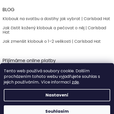
BLOG
Klobouk na svatbu a dostihy: jak vybrat | Carlsbad Hat
Jak čistit kožený klobouk a pečovat o něj | Carlsbad
Hat
Jak zmenšit klobouk o 1–2 velikosti | Carlsbad Hat
Přijímáme online platby
Tento web používá soubory cookie. Dalším
procházením tohoto webu vyjadřujete souhlas s
jejich používáním.. Více informací
zde
.
Nastavení
Vytvořil Shoptet
Souhlasím
Copyright 2026
CarlsbadHat
. Všechna práva vyhrazena.