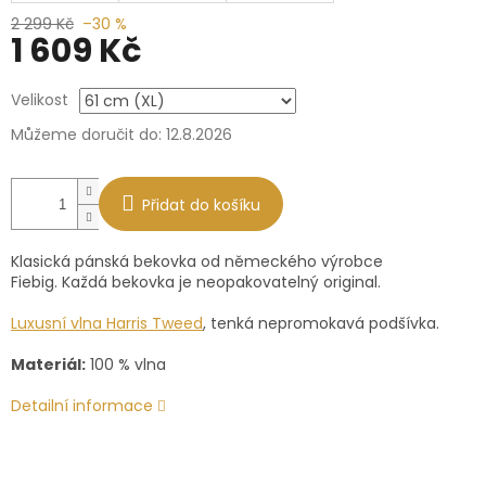
2 299 Kč
–30 %
1 609 Kč
Měrná
Velikost
cena:
Můžeme doručit do:
12.8.2026
Přidat do košíku
Klasická pánská bekovka od německého výrobce
Fiebig.
Každá bekovka je neopakovatelný original.
Luxusní vlna Harris Tweed
, tenká nepromokavá podšívka.
Materiál:
100 % vlna
Detailní informace