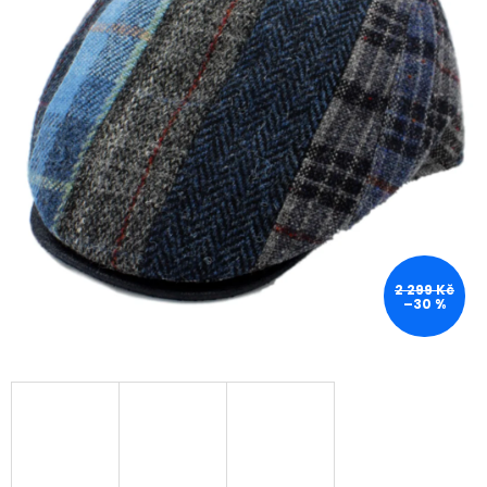
2 299 Kč
–30 %