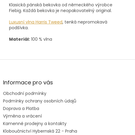
Klasická pánská bekovka od německého výrobce
Fiebig.
Každá bekovka je neopakovatelný original.
Luxusní vlna Harris Tweed
, tenká nepromokavá
podšívka.
Materiál:
100 % vlna
Z
á
p
a
Informace pro vás
t
Obchodní podmínky
í
Podmínky ochrany osobních údajů
Doprava a Platba
Výměna a vrácení
Kamenné prodejny a kontakty
Kloboučnictví Hybernská 22 - Praha