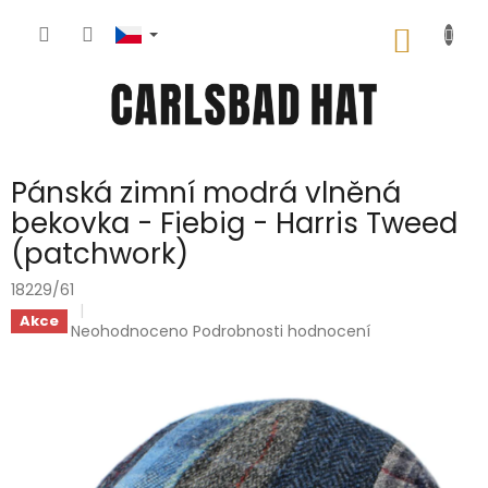
Přejít
na
NÁKUP
obsah
KOŠÍK
Pánská zimní modrá vlněná
bekovka - Fiebig - Harris Tweed
(patchwork)
18229/61
Akce
Průměrné
Neohodnoceno
Podrobnosti hodnocení
hodnocení
produktu
je
0,0
z
5
hvězdiček.