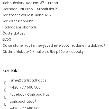
Kloboučnictví Korunní 37 - Praha
Carlsbad Hat Brno – Minoritská 2
Jak změřit velikost klobouku?
Jak čistit klobouk?
Hodnocení obchodu
Časté dotazy
BLOG
Co se stane, když si nevyzvednete zboží zaslané na dobírku?
Čistírna klobouků - naše služby péče o klobouky
Kontakt
jsme
@
carlsbadhat.cz
+420 777 560 505
Facebook Carlsbad Hat
carlsbadhatco/
+420 777 560 505