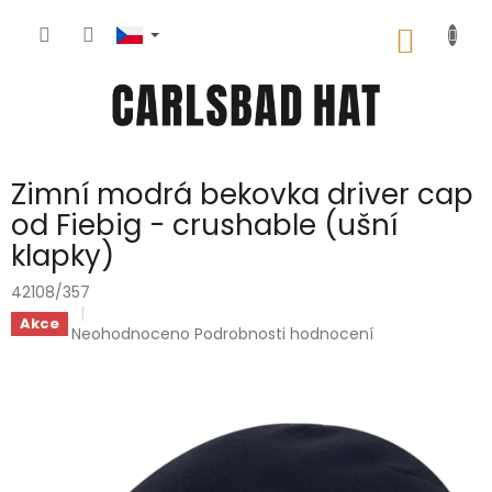
Přejít
na
NÁKUP
obsah
KOŠÍK
Zimní modrá bekovka driver cap
od Fiebig - crushable (ušní
klapky)
42108/357
Akce
Průměrné
Neohodnoceno
Podrobnosti hodnocení
hodnocení
produktu
je
0,0
z
5
hvězdiček.