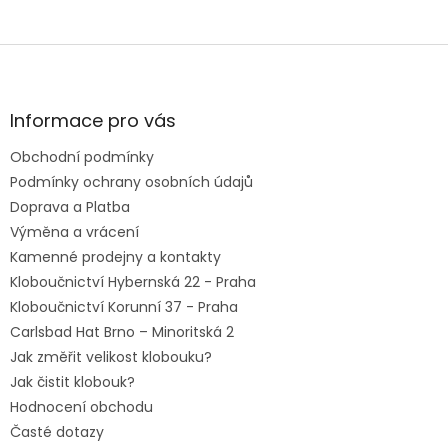
Z
á
p
a
Informace pro vás
t
Obchodní podmínky
í
Podmínky ochrany osobních údajů
Doprava a Platba
Výměna a vrácení
Kamenné prodejny a kontakty
Kloboučnictví Hybernská 22 - Praha
Kloboučnictví Korunní 37 - Praha
Carlsbad Hat Brno – Minoritská 2
Jak změřit velikost klobouku?
Jak čistit klobouk?
Hodnocení obchodu
Časté dotazy