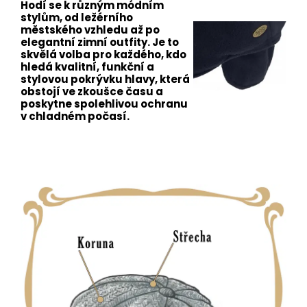
Hodí se k různým módním
stylům, od ležérního
městského vzhledu až po
elegantní zimní outfity. Je to
skvělá volba pro každého, kdo
hledá kvalitní, funkční a
stylovou pokrývku hlavy, která
obstojí ve zkoušce času a
poskytne spolehlivou ochranu
v chladném počasí.