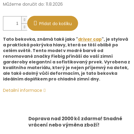
Můžeme doručit do:
11.8.2026
Přidat do košíku
Tato bekovka, známá také jako "
driver cap
", je stylová
a praktická pokrývka hlavy, která se těší oblibě po
celém světě. Tento model v modré barvě od
renomované značky Fiebig přináší do vaší zimní
garderoby elegantní a sofistikovaný prvek. Vyrobena z
kvalitního materiálu, který je nejen příjemný na dotek,
ale také odolný vůči deformacím, je tato bekovka
ideálním doplňkem pro chladné zimní dny.
Detailní informace
Doprava nad 2000 kč zdarma! Snadné
vrácení nebo výměna zboží!