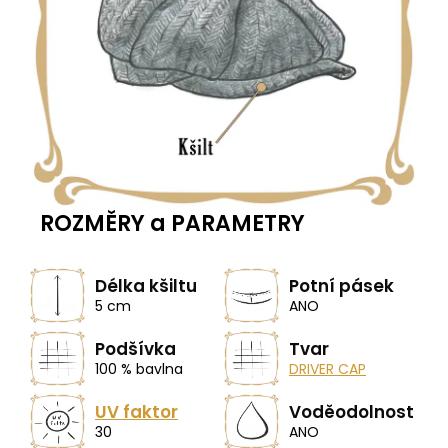
ROZMĚRY a PARAMETRY
Délka kšiltu
Potní pásek
5 cm
ANO
Podšívka
Tvar
100 % bavlna
DRIVER CAP
UV faktor
Voděodolnost
30
ANO